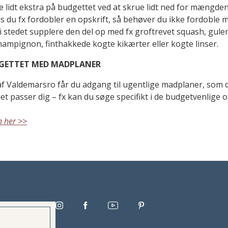
 lidt ekstra på budgettet ved at skrue lidt ned for mængden
vis du fx fordobler en opskrift, så behøver du ikke fordoble
i stedet supplere den del op med fx groftrevet squash, gule
hampignon, finthakkede kogte kikærter eller kogte linser.
DGETTET MED MADPLANER
 Valdemarsro får du adgang til ugentlige madplaner, som 
et passer dig – fx kan du søge specifikt i de budgetvenlige op
 her >>