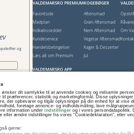
VALDEMARSRO PREMIUM
KOGEBØGER
VALD
Favoritside
Aftensmad
Opskrif
Madplan
Grøn Aftensmad
Råvare
Indkøbsseddel
Nem Aftensmad
Om Va
ev
Kundeservice
Vegetar Aftensmad
Kontak
Handelsbetingelser
Kager & Desserter
opskrifter og
Læs alt om Premium
Jul
VALDEMARSRO APP
App Store
ta
Google Play
e
ønsker dit samtykke til at anvende cookies og indsamle perso
rækkes tilbage,
 til præferencer, statistik og marketingformål. Disse oplysninger
e, der opbevarer og tilgår oplysninger på din enhed for at vise d
t indhold, foretage annonce- og indholdsmåling, lave målgruppeu
ere information under
indstillinger
og i vores persondatapolitik. 
 eller ændre indstillinger fra vores "Cookiedeklaration", eller ve
 også gerne:
plysninger om din placering, der kan være nøjagtig inden for få