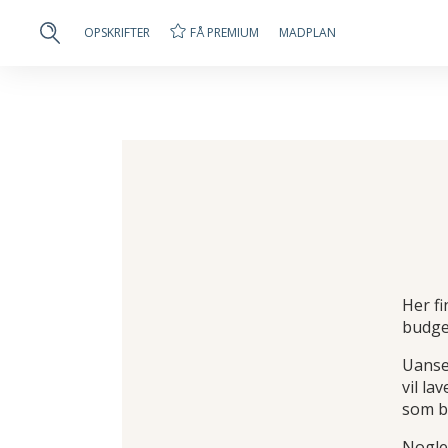
FÅ PREMIUM
OPSKRIFTER
MADPLAN
Her fi
budge
Uanse
vil la
som b
Nogle 