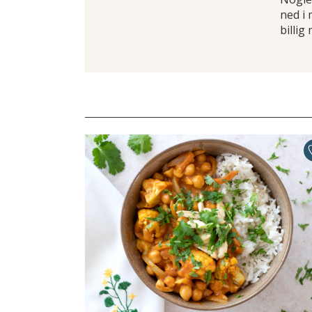
ned i
billig