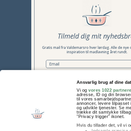
Tilmeld dig mit nyhedsbr
Gratis mail fra Valdemarsro hver lørdag. Alle de nye 
inspiration til madlavning året rundt.
TILMELD NYHEDSBREV
Ansvarlig brug af dine da
Vi og
vores 1022 partner
Samtykke til at modtage nyhedsbrevet kan til enhver tid t
adresse, ID og din browser
læs mere her
til vores samarbejdspartner
annoncer, levere tilpasse
og udvikle tjenester. Se m
trække dit samtykke tilbage
"Privacy trigger" ikonet.
Hvis du tillader det, vil vi
Indsamle præcise o