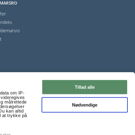
EMARSRO
ter
indeks
ldemarsro
t
Tillad alle
ndata om IP-
 videregives
ig målrettede
Nødvendige
ndersøgelser
Du kan altid
d at trykke på
 meter