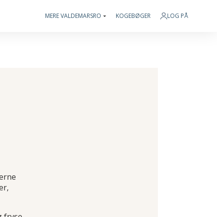
MERE VALDEMARSRO
KOGEBØGER
LOG PÅ
gerne
er,
g fryse