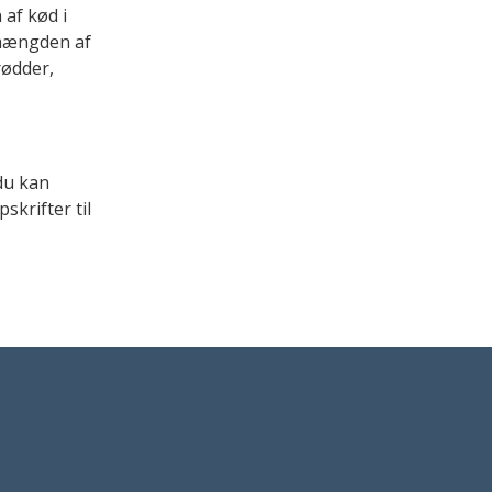
 af kød i
 mængden af
rødder,
du kan
skrifter til