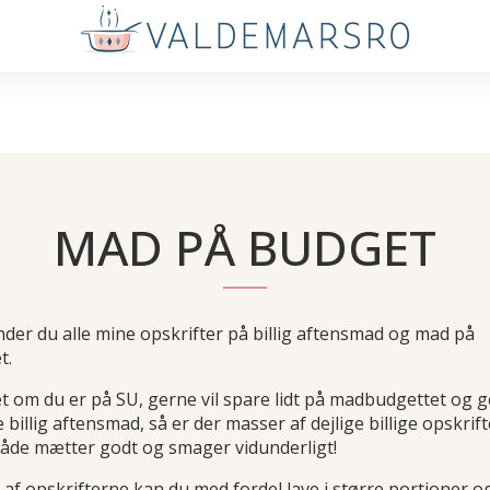
MAD PÅ BUDGET
nder du alle mine opskrifter på billig aftensmad og mad på
t.
t om du er på SU, gerne vil spare lidt på madbudgettet og 
ve billig aftensmad, så er der masser af dejlige billige opskrift
åde mætter godt og smager vidunderligt!
af opskrifterne kan du med fordel lave i større portioner o