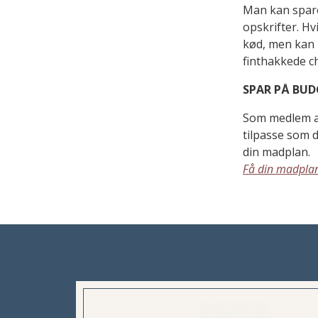
Man kan spare
opskrifter. H
kød, men kan 
finthakkede c
SPAR PÅ BU
Som medlem af
tilpasse som d
din madplan.
Få din madplan