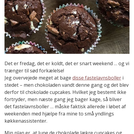
Det er fredag, det er koldt, det er snart weekend … og vi
trænger til sød forkælelse!
Jeg overvejede meget at bage
disse fastelavnsboller
i
stedet – men chokoladen vandt denne gang og det blev
derfor til chokolade cupcakes. Hvilket jeg bestemt ikke
fortryder, men næste gang jeg bager kage, så bliver
det fastelavnsboller … måske faktisk allerede i løbet af
weekenden med hjælpe fra mine to små yndlings
køkkenassistenter.
Min plan er, at lune de chokolade lækre cupcakes og