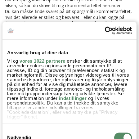
hilsen, så kan du skrive til mig i kommentarfeltet herunder.
Du kan måske finde svaret på dit spørgsmål i kommentarfeltet,
hvis det allerede er stillet og besvaret - eller du kan kigge på
denne side
, hvor jeg giver svar på mange 'ofte stillede
spørgsmål' til min opskrifter.
39 KOMMENTARER

Ansvarlig brug af dine data
Vi og
vores 1022 partnere
ønsker dit samtykke til at
anvende cookies og indsamle persondata om IP-
adresse, ID og din browser til præferencer, statistik og
Margretha
:
marketingformål. Disse oplysninger videregives til vores
15. oktober 2025 kl. 15:52
samarbejdspartnere, der opbevarer og tilgår oplysninger
på din enhed for at vise dig målrettede annoncer, levere
Beste muffins ever!!!! Jeg har efterhånde bagt virkelig mange
tilpasset indhold, foretage annonce- og indholdsmåling,
lave målgruppeundersøgelser og udvikle tjenester. Se
chokolade kager og muffins, det her den bedste jeg har
mere information under
indstillinger
og i vores
prøvet intil videre.
persondatapolitik. Du kan altid trække dit samtykke
tilbage eller ændre indstillinger fra vores
"Cookiedeklaration", eller ved at trykke på "Privacy
besvar
trigger" ikonet.
Hvis du tillader det, vil vi også gerne:
Ann-Christine
:
Samtykkevalg
Indsamle præcise oplysninger om din placering,
15. oktober 2025 kl. 19:31
der kan være nøjagtig inden for få meter
Nødvendig