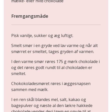
mælke- eller hvid chokolade
Fremgangsmåde
Pisk vanilje, sukker og æg luftigt.
Smelt smør i en gryde ved lav varme og når alt
smørret er smeltet, tages gryden af varmen.
I den varme smør røres 175 g mørk chokolade i
og det røres godt rundt til al chokoladen er
smeltet.
Chokokoladesmøret røres i æggesnapsen
sammen med mælk.
I en ren skål blandes mel, salt, kakao og
bagepulver og næste al den lækre hakkede
chokolade vendes deri (gem en smule til at