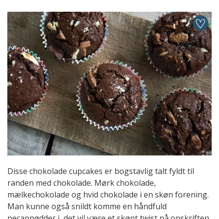
Disse chokolade cupcakes er bogstavlig talt fyldt til
randen med chokolade. Mørk chokolade,
mælkechokolade og hvid chokolade i en skøn forening.
Man kunne også snildt komme en håndfuld
pecannødder i, det vil være et skønt twist på opskriften,