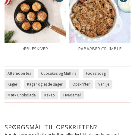
ÆBLESKIVER
RABARBER CRUMBLE
Afternoon tea
Cupcakes og Muffins
Fødselsdag
Kager
Kager og søde sager
Opskrifter
Vanilje
Mørk Chokolade
Kakao
Hvedemel
SPØRGSMÅL TIL OPSKRIFTEN?
Har du spørgsmål til opskriften eller lyst til at sende en sød