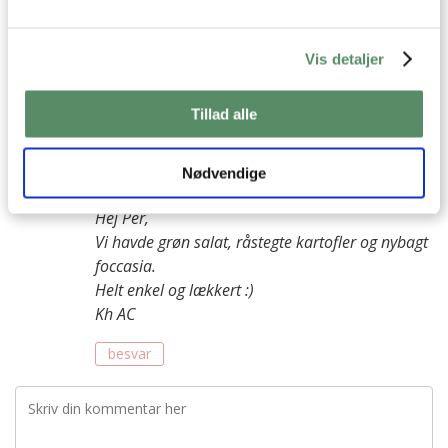
Per Zanchetta
:
7. juni 2014 kl. 09:03
Vis detaljer
Hej hvad havde som tilbehør?
Tillad alle
besvar
Ann-Christine
:
Nødvendige
7. juni 2014 kl. 21:31
Hej Per,
Vi havde grøn salat, råstegte kartofler og nybagt
foccasia.
Helt enkel og lækkert :)
Kh AC
besvar