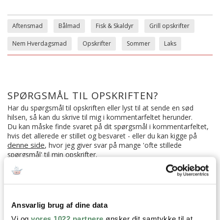
Aftensmad
Bålmad
Fisk & Skaldyr
Grill opskrifter
Nem Hverdagsmad
Opskrifter
Sommer
Laks
SPØRGSMÅL TIL OPSKRIFTEN?
Har du spørgsmål til opskriften eller lyst til at sende en sød
hilsen, så kan du skrive til mig i kommentarfeltet herunder.
Du kan måske finde svaret på dit spørgsmål i kommentarfeltet,
hvis det allerede er stillet og besvaret - eller du kan kigge på
denne side
, hvor jeg giver svar på mange 'ofte stillede
spørgsmål' til min opskrifter.
4 KOMMENTARER

Ansvarlig brug af dine data
Vi og
vores 1022 partnere
ønsker dit samtykke til at