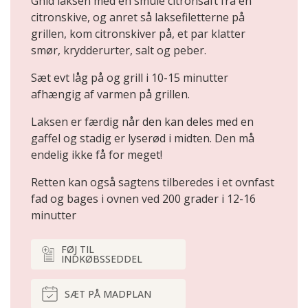
Gnid laksen med en smule citronsaft fra en
citronskive, og anret så laksefiletterne på
grillen, kom citronskiver på, et par klatter
smør, krydderurter, salt og peber.
Sæt evt låg på og grill i 10-15 minutter
afhængig af varmen på grillen.
Laksen er færdig når den kan deles med en
gaffel og stadig er lyserød i midten. Den må
endelig ikke få for meget!
Retten kan også sagtens tilberedes i et ovnfast
fad og bages i ovnen ved 200 grader i 12-16
minutter
FØJ TIL
INDKØBSSEDDEL
SÆT PÅ MADPLAN