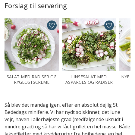
Forslag til servering
SALAT MED RADISER OG
LINSESALAT MED
NYE P
RYGEOSTSCREME
ASPARGES OG RADISER
Så blev det mandag igen, efter en absolut dejlig St.
Bededags miniferie. Vi har nydt solskinnet, det lune
vejr, haven i allerhøjeste grad (medfølgende ukrudt i
mindre grad) og så har vi fået grillet en hel masse. Både
laksefiletter med krydderurter fra højbedene, en hel