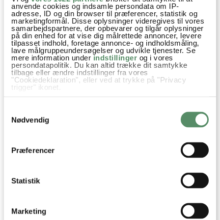
Birthe Hansen
:
anvende cookies og indsamle persondata om IP-
adresse, ID og din browser til præferencer, statistik og
29. marts 2015 kl. 20:34
marketingformål. Disse oplysninger videregives til vores
Jeg vil prøve gulerods bollerne, men vil meget gerne have en
samarbejdspartnere, der opbevarer og tilgår oplysninger
på din enhed for at vise dig målrettede annoncer, levere
opskrift på nogle
tilpasset indhold, foretage annonce- og indholdsmåling,
lave målgruppeundersøgelser og udvikle tjenester. Se
gode kommensboller med et surmælksprodukt.
mere information under
indstillinger
og i vores
Venlig hilsen
persondatapolitik. Du kan altid trække dit samtykke
tilbage eller ændre indstillinger fra vores
Birthe Hansen.
"Cookiedeklaration", eller ved at trykke på "Privacy
trigger" ikonet.
besvar
Hvis du tillader det, vil vi også gerne:
Samtykkevalg
Indsamle præcise oplysninger om din placering,
Ann-Christine
:
der kan være nøjagtig inden for få meter
Nødvendig
Identificere din enhed baseret på en scanning af
31. marts 2015 kl. 08:35
dens unikke karakteristika (fingerprinting)
Hej Birthe,
Dine valg anvendes på hele websitet.
Præferencer
Jeg håber du kan finde en god opskrift et sted,
jeg har desværre ikke nogen brød med kommen
her på bloggen. Måske det kommer en dag :)
Statistik
Kh AC
besvar
Marketing