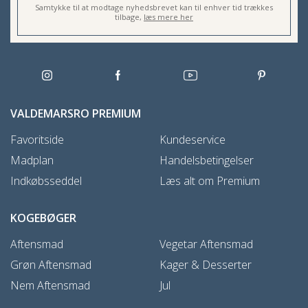
Samtykke til at modtage nyhedsbrevet kan til enhver tid trækkes
tilbage,
læs mere her
VALDEMARSRO PREMIUM
Favoritside
Kundeservice
Madplan
Handelsbetingelser
Indkøbsseddel
Læs alt om Premium
KOGEBØGER
Aftensmad
Vegetar Aftensmad
Grøn Aftensmad
Kager & Desserter
Nem Aftensmad
Jul