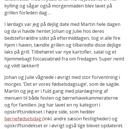
kylling og sågar også morgenmaden blev lavet på
grillen forleden dag …
I lørdags var jeg på dejlig date med Martin hele dagen
og da vi havde hentet Johan og Julie hos deres
bedsteforældre sidst på eftermiddagen, tog vi alle fire
hjem i haven, tændte grillen og tilberedte disse dejlige
laks på grill. Tilbehøret var nye kartofler, salat og et
hjemmebagt foccasiabrød fra om fredagen. Super nemt
og vildt lækkert!
Johan og Julie vågnede i øvrigt med stor forventning i
morges. ‘Det er vores fødselsdagsuge’, som de sagde.
Martin og jeg er i fuld gang med planlægning af
menuen til både festen og børnehavekammeraterne
og for familien. Jeg har lavet en ny kategori i
opskriftsindekset i højre side, som hedder
børnefødselsdag
(inkl. andre sæson festligheder) og
opskriftsindekset er i øvrigt også lige blevet opdateret.