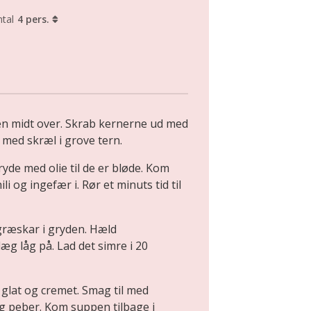
tal
4 pers.
n midt over. Skrab kernerne ud med
med skræl i grove tern.
ryde med olie til de er bløde. Kom
i og ingefær i. Rør et minuts tid til
ræskar i gryden. Hæld
æg låg på. Lad det simre i 20
 glat og cremet. Smag til med
 og peber. Kom suppen tilbage i