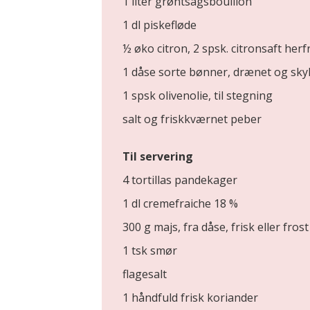
1 liter grøntsagsbouillon
1 dl piskefløde
½ øko citron, 2 spsk. citronsaft herf
1 dåse sorte bønner, drænet og skyl
1 spsk olivenolie, til stegning
salt og friskkværnet peber
Til servering
4 tortillas pandekager
1 dl cremefraiche 18 %
300 g majs, fra dåse, frisk eller frost
1 tsk smør
flagesalt
1 håndfuld frisk koriander