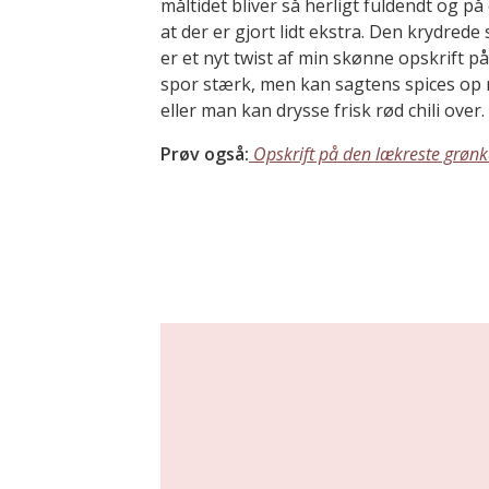
måltidet bliver så herligt fuldendt og p
at der er gjort lidt ekstra. Den krydrede
er et nyt twist af min skønne opskrift p
spor stærk, men kan sagtens spices op 
eller man kan drysse frisk rød chili over.
Prøv også:
Opskrift på den lækreste grøn