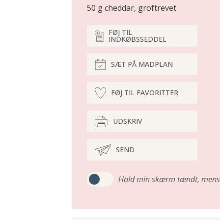
50 g cheddar, groftrevet
FØJ TIL
INDKØBSSEDDEL
SÆT PÅ MADPLAN
FØJ TIL FAVORITTER
UDSKRIV
SEND
Hold min skærm tændt,
mens 