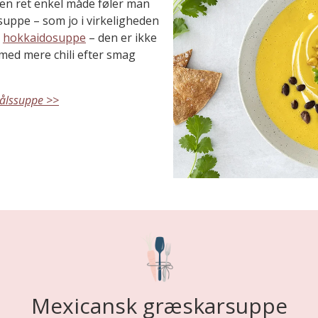
å en ret enkel måde føler man
 suppe – som jo i virkeligheden
å
hokkaidosuppe
– den er ikke
med mere chili efter smag
kålssuppe >>
Mexicansk græskarsuppe