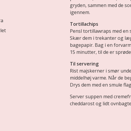
gryden, sammen med de sor
igennem.
ra
Tortillachips
let
Pensl tortillawraps med en s
Skær dem i trekanter og l
bagepapir. Bag i en forvarm
15 minutter, til de er sprøde
Til servering
Rist majskerner i smør und
middelhøj varme. Når de begy
Drys dem med en smule flag
Server suppen med cremefra
cheddarost og lidt ovnbagte 