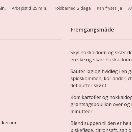
in.
Arbejdstid
25 min.
Holdbarhed
2 dage
Kan fryses
Ja
An
Fremgangsmåde
Skyl hokkaidoen og skær de
en ske og skær hokkaidoen 
Sauter løg og hvidløg i en g
spidskommen, koriander, chil
det dufter skønt.
Kom kartofler og hokkaidog
grøntsagsboullion over og l
minutteer.
n kerner
Blend suppen til den er helt
piskefløde, citronsaft, salt