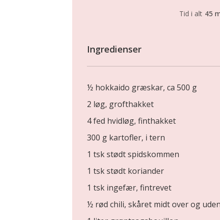
Tid i alt
45 m
Ingredienser
½ hokkaido græskar, ca 500 g
2 løg, grofthakket
4 fed hvidløg, finthakket
300 g kartofler, i tern
1 tsk stødt spidskommen
1 tsk stødt koriander
1 tsk ingefær, fintrevet
½ rød chili, skåret midt over og ude