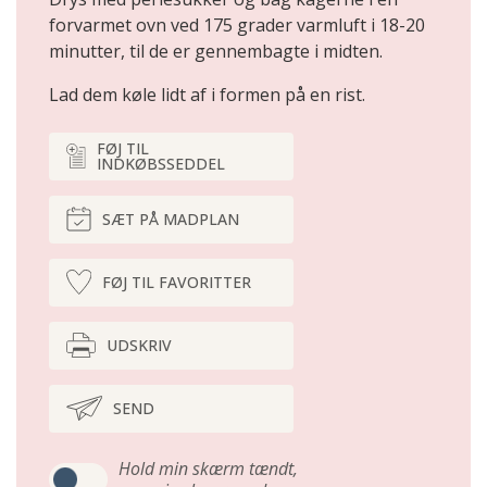
forvarmet ovn ved 175 grader varmluft i 18-20
minutter, til de er gennembagte i midten.
Lad dem køle lidt af i formen på en rist.
FØJ TIL
INDKØBSSEDDEL
SÆT PÅ MADPLAN
FØJ TIL FAVORITTER
UDSKRIV
SEND
Hold min skærm tændt,