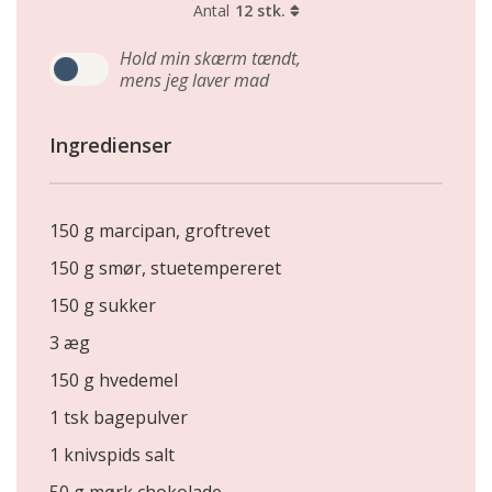
Antal
12 stk.
Hold min skærm tændt,
mens jeg laver mad
Ingredienser
150 g marcipan, groftrevet
150 g smør, stuetempereret
150 g sukker
3 æg
150 g hvedemel
1 tsk bagepulver
1 knivspids salt
50 g mørk chokolade