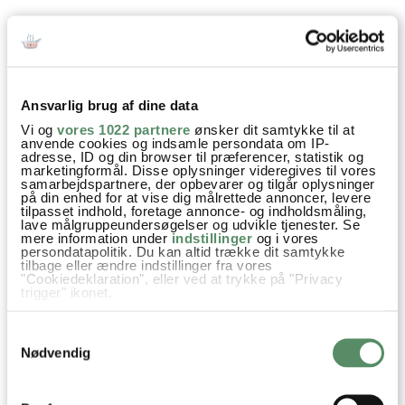
SPØRGSMÅL TIL OPSKRIFTEN?
Har du spørgsmål til opskriften eller lyst til at sende en sød
hilsen, så kan du skrive til mig i kommentarfeltet herunder.
Du kan måske finde svaret på dit spørgsmål i kommentarfeltet,
Ansvarlig brug af dine data
hvis det allerede er stillet og besvaret - eller du kan kigge på
denne side
, hvor jeg giver svar på mange 'ofte stillede
Vi og
vores 1022 partnere
ønsker dit samtykke til at
spørgsmål' til min opskrifter.
anvende cookies og indsamle persondata om IP-
adresse, ID og din browser til præferencer, statistik og
marketingformål. Disse oplysninger videregives til vores
samarbejdspartnere, der opbevarer og tilgår oplysninger
25 KOMMENTARER

på din enhed for at vise dig målrettede annoncer, levere
tilpasset indhold, foretage annonce- og indholdsmåling,
lave målgruppeundersøgelser og udvikle tjenester. Se
mere information under
indstillinger
og i vores
persondatapolitik. Du kan altid trække dit samtykke
Merete Østervig
:
tilbage eller ændre indstillinger fra vores
"Cookiedeklaration", eller ved at trykke på "Privacy
12. december 2025 kl. 09:50
trigger" ikonet.
Er de egnet til at fryse?
Hvis du tillader det, vil vi også gerne:
Samtykkevalg
vh
Indsamle præcise oplysninger om din placering,
der kan være nøjagtig inden for få meter
Nødvendig
Merete
Identificere din enhed baseret på en scanning af
dens unikke karakteristika (fingerprinting)
besvar
Dine valg anvendes på hele websitet.