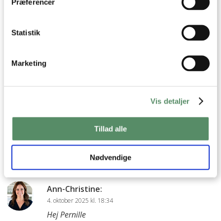
Præferencer
Ann-Christine
:
13. december 2025 kl. 20:56
Statistik
Ja, det kan de sagtens
God fornøjelse
Kh Ann-Christine
Marketing
besvar
Vis detaljer
Pernille
:
4. oktober 2025 kl. 14:21
Tillad alle
Vi har lige bagt dem i dag og dommen fra den 8-årige lyder:
Manner de er gode. Dem skal vi bare noget mere!
Nødvendige
besvar
Ann-Christine
:
4. oktober 2025 kl. 18:34
Hej Pernille