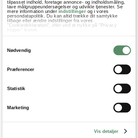
tilpasset indhold, foretage annonce- og indholdsmåling,
lave målgruppeundersøgelser og udvikle tjenester. Se
mere information under
indstillinger
og i vores
persondatapolitik. Du kan altid trække dit samtykke
tilbage eller ændre indstillinger fra vores
"Cookiedeklaration", eller ved at trykke på "Privacy
trigger" ikonet.
Hvis du tillader det, vil vi også gerne:
BEARNAISE
TOMATSALSA
Samtykkevalg
Indsamle præcise oplysninger om din placering,
der kan være nøjagtig inden for få meter
Nødvendig
Identificere din enhed baseret på en scanning af
dens unikke karakteristika (fingerprinting)
Dine valg anvendes på hele websitet.
Præferencer
Statistik
Marketing
PAD THAI MED KYLLING
KRYDDERSMØR
Vis detaljer