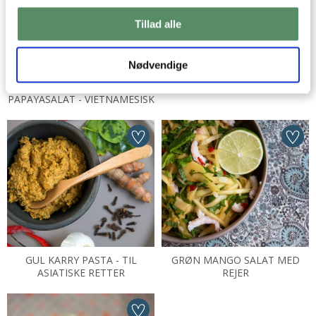
GEM DINE FAVORITTER
Tillad alle
Gem dine yndlingsopskrifter, så
du nemt og hurtigt kan finde dem
igen
Nødvendige
LÆS MERE HER
PAPAYASALAT - VIETNAMESISK
GUL KARRY PASTA - TIL
GRØN MANGO SALAT MED
ASIATISKE RETTER
REJER