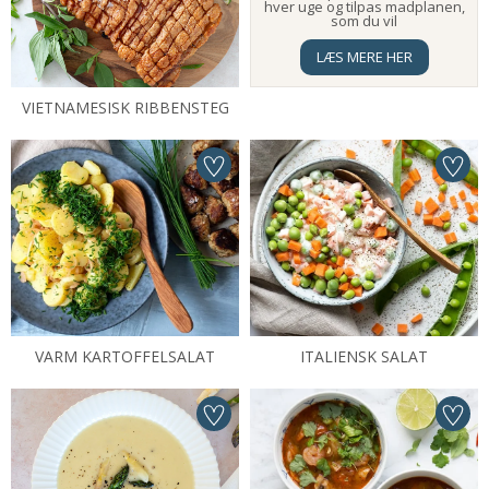
hver uge og tilpas madplanen,
som du vil
LÆS MERE HER
VIETNAMESISK RIBBENSTEG
VARM KARTOFFELSALAT
ITALIENSK SALAT