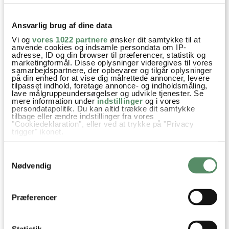
Asiatisk
Opskrifter
Spidskommen
Koriander
Ansvarlig brug af dine data
Nelliker
Kanel
Kardemomme
Citrongræs
Vi og
vores 1022 partnere
ønsker dit samtykke til at
anvende cookies og indsamle persondata om IP-
Galangarod
Ingefær
Gurkemeje
Kaffirblade
adresse, ID og din browser til præferencer, statistik og
marketingformål. Disse oplysninger videregives til vores
Hvidløg
Skalotteløg
Chili
samarbejdspartnere, der opbevarer og tilgår oplysninger
på din enhed for at vise dig målrettede annoncer, levere
tilpasset indhold, foretage annonce- og indholdsmåling,
lave målgruppeundersøgelser og udvikle tjenester. Se
mere information under
indstillinger
og i vores
persondatapolitik. Du kan altid trække dit samtykke
tilbage eller ændre indstillinger fra vores
SPØRGSMÅL TIL OPSKRIFTEN?
"Cookiedeklaration", eller ved at trykke på "Privacy
trigger" ikonet.
Har du spørgsmål til opskriften eller lyst til at sende en sød
hilsen, så kan du skrive til mig i kommentarfeltet herunder.
Hvis du tillader det, vil vi også gerne:
Samtykkevalg
Du kan måske finde svaret på dit spørgsmål i kommentarfeltet,
Indsamle præcise oplysninger om din placering,
der kan være nøjagtig inden for få meter
hvis det allerede er stillet og besvaret - eller du kan kigge på
Nødvendig
Identificere din enhed baseret på en scanning af
denne side
, hvor jeg giver svar på mange 'ofte stillede
dens unikke karakteristika (fingerprinting)
spørgsmål' til min opskrifter.
Dine valg anvendes på hele websitet.
Præferencer
11 KOMMENTARER

Statistik