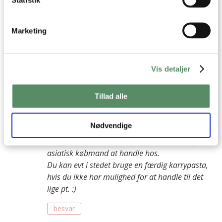
sinemarie
:
Marketing
28. februar 2018 kl. 07:16
hvor kan jeg købe alle de ting, bor i helsinge, men er ikke
sikker på jeg kan finde det der
Vis detaljer
besvar
Tillad alle
Ann-Christine
:
28. februar 2018 kl. 10:01
Nødvendige
Lige denne opskrift er en af de få jeg har på
bloggen, der kræver en specialkøbmand og en
asiatisk købmand at handle hos.
Du kan evt i stedet bruge en færdig karrypasta,
hvis du ikke har mulighed for at handle til det
lige pt. :)
besvar