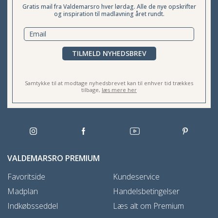
Gratis mail fra Valdemarsro hver lørdag. Alle de nye opskrifter
og inspiration til madlavning året rundt.
TILMELD NYHEDSBREV
Samtykke til at modtage nyhedsbrevet kan til enhver tid trækkes
tilbage,
læs mere her
VALDEMARSRO PREMIUM
Favoritside
Kundeservice
Madplan
Handelsbetingelser
Indkøbsseddel
Læs alt om Premium