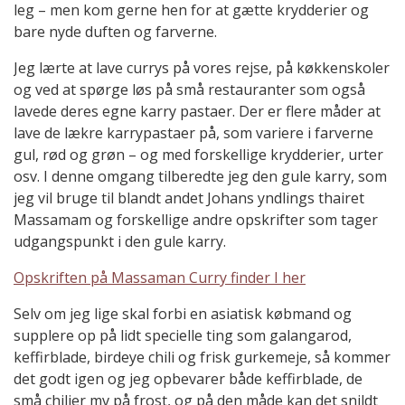
leg – men kom gerne hen for at gætte krydderier og
bare nyde duften og farverne.
Jeg lærte at lave currys på vores rejse, på køkkenskoler
og ved at spørge løs på små restauranter som også
lavede deres egne karry pastaer. Der er flere måder at
lave de lækre karrypastaer på, som variere i farverne
gul, rød og grøn – og med forskellige krydderier, urter
osv. I denne omgang tilberedte jeg den gule karry, som
jeg vil bruge til blandt andet Johans yndlings thairet
Massamam og forskellige andre opskrifter som tager
udgangspunkt i den gule karry.
Opskriften på Massaman Curry finder I her
Selv om jeg lige skal forbi en asiatisk købmand og
supplere op på lidt specielle ting som galangarod,
keffirblade, birdeye chili og frisk gurkemeje, så kommer
det godt igen og jeg opbevarer både keffirblade, de
små chilier mv på frost, og på den måde kan det snildt