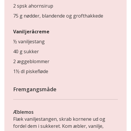
2 spsk ahornsirup
75 g nødder, blandende og grofthakkede
Vaniljeråcreme
½ vaniljestang
40 g sukker
2 æggeblommer
1½ dl piskefløde
Fremgangsmåde
Æblemos
Flæk vaniljestangen, skrab kornene ud og
fordel dem i sukkeret. Kom æbler, vanilje,