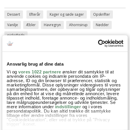
Dessert
Efterår
Kager og søde sager
Opskrifter
Vanilje
Æbler
Havregryn
Ahornsirup
Nødder
piskefløde
Ansvarlig brug af dine data
SPØRGSMÅL TIL OPSKRIFTEN?
Vi og
vores 1022 partnere
ønsker dit samtykke til at
Har du spørgsmål til opskriften eller lyst til at sende en sød
anvende cookies og indsamle persondata om IP-
hilsen, så kan du skrive til mig i kommentarfeltet herunder.
adresse, ID og din browser til præferencer, statistik og
Du kan måske finde svaret på dit spørgsmål i kommentarfeltet,
marketingformål. Disse oplysninger videregives til vores
samarbejdspartnere, der opbevarer og tilgår oplysninger
hvis det allerede er stillet og besvaret - eller du kan kigge på
på din enhed for at vise dig målrettede annoncer, levere
denne side
, hvor jeg giver svar på mange 'ofte stillede
tilpasset indhold, foretage annonce- og indholdsmåling,
spørgsmål' til min opskrifter.
lave målgruppeundersøgelser og udvikle tjenester. Se
mere information under
indstillinger
og i vores
persondatapolitik. Du kan altid trække dit samtykke
tilbage eller ændre indstillinger fra vores
26 KOMMENTARER

"Cookiedeklaration", eller ved at trykke på "Privacy
trigger" ikonet.