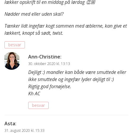
lækker opskrift til en middag på lørdag 👏🏼
Nødder med eller uden skal?
Tænker lidt ingefær kogt sammen med æblerne, kan give et
lækkert, knapt så sødt, twist.
besvar
Ann-Christine
:
30. oktober 2020 kl. 13:13
Dejligt :) mandler kan både være smuttede eller
ikke smuttede og ingefær lyder dejligt til :)
Rigtig god fornøjelse.
Kh AC
besvar
Asta
:
31. august 2020 kl. 15:33