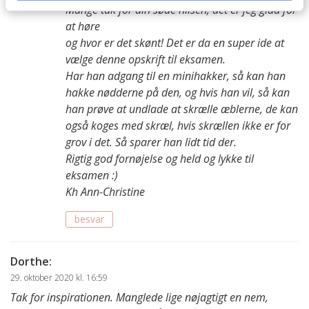
Mange tak for din søde hilsen, det er jeg glad for
at høre
og hvor er det skønt! Det er da en super ide at
vælge denne opskrift til eksamen.
Har han adgang til en minihakker, så kan han
hakke nødderne på den, og hvis han vil, så kan
han prøve at undlade at skrælle æblerne, de kan
også koges med skræl, hvis skrællen ikke er for
grov i det. Så sparer han lidt tid der.
Rigtig god fornøjelse og held og lykke til
eksamen :)
Kh Ann-Christine
besvar
Dorthe
:
29. oktober 2020 kl. 16:59
Tak for inspirationen. Manglede lige nøjagtigt en nem,