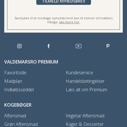
TILMELD NYHEDSBREV
Samtykke til at modtage nyhedsbrevet kan til enhver tid trækkes
tilbage,
læs mere her
VALDEMARSRO PREMIUM
Favoritside
Kundeservice
Madplan
Handelsbetingelser
Indkøbsseddel
Læs alt om Premium
KOGEBØGER
Aftensmad
Vegetar Aftensmad
Grøn Aftensmad
Kager & Desserter