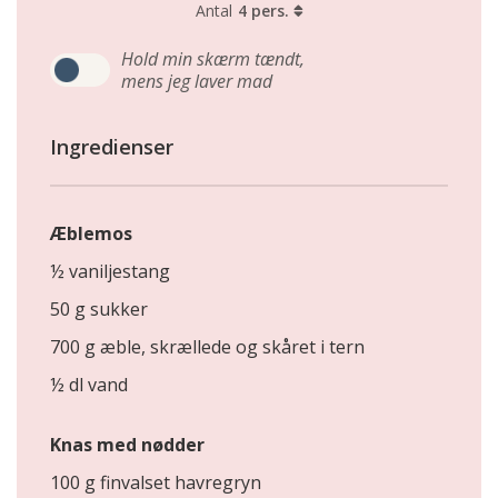
Antal
4 pers.
Hold min skærm tændt,
mens jeg laver mad
Ingredienser
Æblemos
½ vaniljestang
50 g sukker
700 g æble, skrællede og skåret i tern
½ dl vand
Knas med nødder
100 g finvalset havregryn