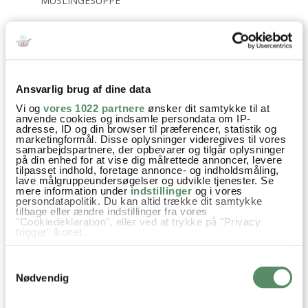
MUSLINGESUPPE
Aftensmad
Festmad
Fisk & Skaldyr
Ansvarlig brug af dine data
Nem Hverdagsmad
Nytår
Opskrifter
Torsk
Vi og
vores 1022 partnere
ønsker dit samtykke til at
anvende cookies og indsamle persondata om IP-
Blomkål
Kål
Spidskål
Sennep
Dild
Kapers
adresse, ID og din browser til præferencer, statistik og
marketingformål. Disse oplysninger videregives til vores
samarbejdspartnere, der opbevarer og tilgår oplysninger
på din enhed for at vise dig målrettede annoncer, levere
tilpasset indhold, foretage annonce- og indholdsmåling,
lave målgruppeundersøgelser og udvikle tjenester. Se
SPØRGSMÅL TIL OPSKRIFTEN?
mere information under
indstillinger
og i vores
persondatapolitik. Du kan altid trække dit samtykke
Har du spørgsmål til opskriften eller lyst til at sende en sød
tilbage eller ændre indstillinger fra vores
hilsen, så kan du skrive til mig i kommentarfeltet herunder.
"Cookiedeklaration", eller ved at trykke på "Privacy
trigger" ikonet.
Du kan måske finde svaret på dit spørgsmål i kommentarfeltet,
hvis det allerede er stillet og besvaret - eller du kan kigge på
Hvis du tillader det, vil vi også gerne:
denne side
, hvor jeg giver svar på mange 'ofte stillede
Samtykkevalg
Indsamle præcise oplysninger om din placering,
spørgsmål' til min opskrifter.
der kan være nøjagtig inden for få meter
Nødvendig
Identificere din enhed baseret på en scanning af
dens unikke karakteristika (fingerprinting)