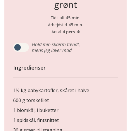
grønt
Tid i alt
45 min.
Arbejdstid
45 min.
Antal
4 pers.
Hold min skærm tændt,
mens jeg laver mad
Ingredienser
1½ kg babykartofler, skåret i halve
600 g torskefilet
1 blomkål, i buketter
1 spidskål, fintsnittet
30 g smør, til stegning