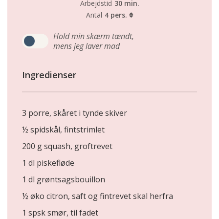
Arbejdstid
30 min.
Antal
4 pers.
Hold min skærm tændt,
mens jeg laver mad
Ingredienser
3 porre, skåret i tynde skiver
½ spidskål, fintstrimlet
200 g squash, groftrevet
1 dl piskefløde
1 dl grøntsagsbouillon
½ øko citron, saft og fintrevet skal herfra
1 spsk smør, til fadet