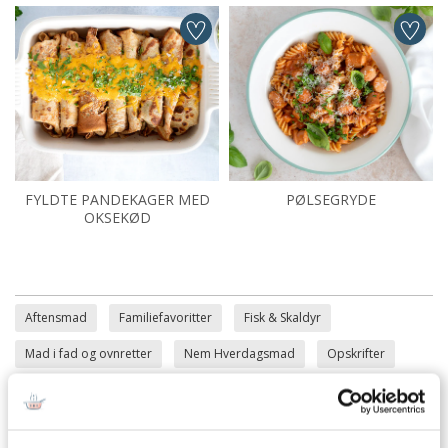
FYLDTE PANDEKAGER MED
PØLSEGRYDE
OKSEKØD
Aftensmad
Familiefavoritter
Fisk & Skaldyr
Mad i fad og ovnretter
Nem Hverdagsmad
Opskrifter
Porre
Spidskål
Kål
Squash
piskefløde
Bouillon
Persille
Torsk