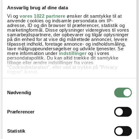
Ansvarlig brug af dine data
Vi og
vores 1022 partnere
ønsker dit samtykke til at
anvende cookies og indsamle persondata om IP-
SPØRGSMÅL TIL OPSKRIFTEN?
adresse, ID og din browser til præferencer, statistik og
marketingformål. Disse oplysninger videregives til vores
Har du spørgsmål til opskriften eller lyst til at sende en sød
samarbejdspartnere, der opbevarer og tilgår oplysninger
på din enhed for at vise dig målrettede annoncer, levere
hilsen, så kan du skrive til mig i kommentarfeltet herunder.
tilpasset indhold, foretage annonce- og indholdsmåling,
Du kan måske finde svaret på dit spørgsmål i kommentarfeltet,
lave målgruppeundersøgelser og udvikle tjenester. Se
hvis det allerede er stillet og besvaret - eller du kan kigge på
mere information under
indstillinger
og i vores
denne side
, hvor jeg giver svar på mange 'ofte stillede
persondatapolitik. Du kan altid trække dit samtykke
tilbage eller ændre indstillinger fra vores
spørgsmål' til min opskrifter.
"Cookiedeklaration", eller ved at trykke på "Privacy
trigger" ikonet.
42 KOMMENTARER
Hvis du tillader det, vil vi også gerne:

Samtykkevalg
Indsamle præcise oplysninger om din placering,
der kan være nøjagtig inden for få meter
Nødvendig
Identificere din enhed baseret på en scanning af
dens unikke karakteristika (fingerprinting)
Mona Larsen
:
Dine valg anvendes på hele websitet.
Præferencer
16. juli 2026 kl. 13:16
Kan man koge porrer osv i en gryde og så derefter sætte det
hele i en varm ovn?
Statistik
Tak for gode opskrifter og god sommer