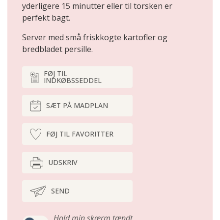
yderligere 15 minutter eller til torsken er
perfekt bagt.
Server med små friskkogte kartofler og
bredbladet persille.
FØJ TIL
INDKØBSSEDDEL
SÆT PÅ MADPLAN
FØJ TIL FAVORITTER
UDSKRIV
SEND
Hold min skærm tændt,