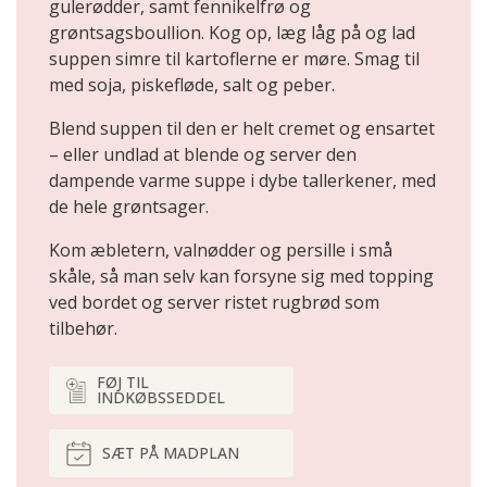
gulerødder, samt fennikelfrø og
grøntsagsboullion. Kog op, læg låg på og lad
suppen simre til kartoflerne er møre. Smag til
med soja, piskefløde, salt og peber.
Blend suppen til den er helt cremet og ensartet
– eller undlad at blende og server den
dampende varme suppe i dybe tallerkener, med
de hele grøntsager.
Kom æbletern, valnødder og persille i små
skåle, så man selv kan forsyne sig med topping
ved bordet og server ristet rugbrød som
tilbehør.
FØJ TIL
INDKØBSSEDDEL
SÆT PÅ MADPLAN