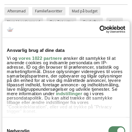
Aftensmad
Familiefavoritter
Mad på budget
Nem Hverdagsmad
One Pot retter
Opskrifter
Suppe
Vegetar
Hvidløg
Kartofler
Hvidkål
Kål
Gulerødder
Rodfrugter
fennikelfrø
Bouillon
Ansvarlig brug af dine data
piskefløde
Æbler
Valnødder
Persille
Vi og
vores 1022 partnere
ønsker dit samtykke til at
anvende cookies og indsamle persondata om IP-
adresse, ID og din browser til præferencer, statistik og
marketingformål. Disse oplysninger videregives til vores
samarbejdspartnere, der opbevarer og tilgår oplysninger
på din enhed for at vise dig målrettede annoncer, levere
SPØRGSMÅL TIL OPSKRIFTEN?
tilpasset indhold, foretage annonce- og indholdsmåling,
lave målgruppeundersøgelser og udvikle tjenester. Se
Har du spørgsmål til opskriften eller lyst til at sende en sød
mere information under
indstillinger
og i vores
hilsen, så kan du skrive til mig i kommentarfeltet herunder.
persondatapolitik. Du kan altid trække dit samtykke
tilbage eller ændre indstillinger fra vores
Du kan måske finde svaret på dit spørgsmål i kommentarfeltet,
"Cookiedeklaration", eller ved at trykke på "Privacy
hvis det allerede er stillet og besvaret - eller du kan kigge på
trigger" ikonet.
denne side
, hvor jeg giver svar på mange 'ofte stillede
spørgsmål' til min opskrifter.
Hvis du tillader det, vil vi også gerne:
Samtykkevalg
Indsamle præcise oplysninger om din placering,
der kan være nøjagtig inden for få meter
Nødvendig