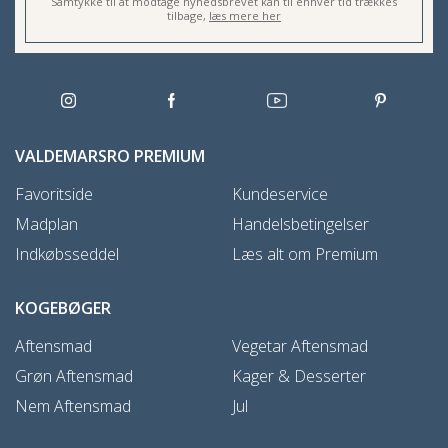
Samtykke til at modtage nyhedsbrevet kan til enhver tid trækkes
tilbage,
læs mere her
VALDEMARSRO PREMIUM
Favoritside
Kundeservice
Madplan
Handelsbetingelser
Indkøbsseddel
Læs alt om Premium
KOGEBØGER
Aftensmad
Vegetar Aftensmad
Grøn Aftensmad
Kager & Desserter
Nem Aftensmad
Jul