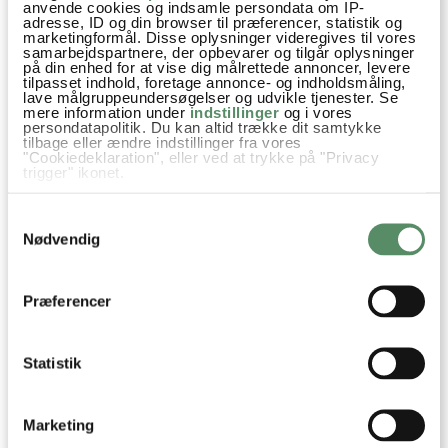
anvende cookies og indsamle persondata om IP-
adresse, ID og din browser til præferencer, statistik og
marketingformål. Disse oplysninger videregives til vores
samarbejdspartnere, der opbevarer og tilgår oplysninger
på din enhed for at vise dig målrettede annoncer, levere
tilpasset indhold, foretage annonce- og indholdsmåling,
lave målgruppeundersøgelser og udvikle tjenester. Se
mere information under
indstillinger
og i vores
ØENS HEMMELIGHED AF
KRYDDERILABELS - GRATIS DIY
persondatapolitik. Du kan altid trække dit samtykke
tilbage eller ændre indstillinger fra vores
KIMBERLEY FREEMAN -
TIL JER
"Cookiedeklaration", eller ved at trykke på "Privacy
BOGANBEFALING
trigger" ikonet.
Hvis du tillader det, vil vi også gerne:
Samtykkevalg
Indsamle præcise oplysninger om din placering,
der kan være nøjagtig inden for få meter
Nødvendig
Identificere din enhed baseret på en scanning af
dens unikke karakteristika (fingerprinting)
Dine valg anvendes på hele websitet.
Præferencer
Statistik
I MARTS GLÆDER JEG MIG TIL
TVUNGET TIL TAVSHED M.FL
...
AF LINDA CASTILLO -
Marketing
BOGANBEFALING