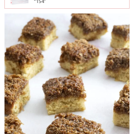
“154”