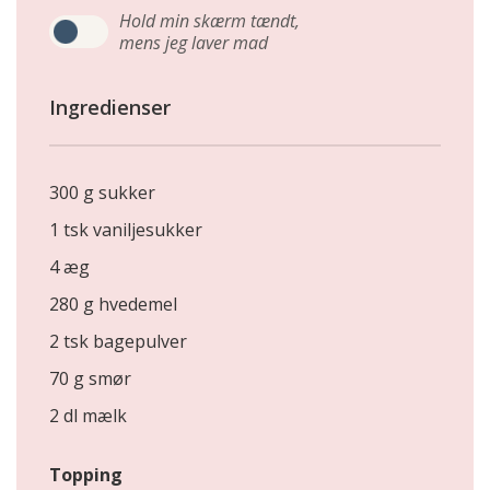
Hold min skærm tændt,
mens jeg laver mad
Ingredienser
300 g sukker
1 tsk vaniljesukker
4 æg
280 g hvedemel
2 tsk bagepulver
70 g smør
2 dl mælk
Topping