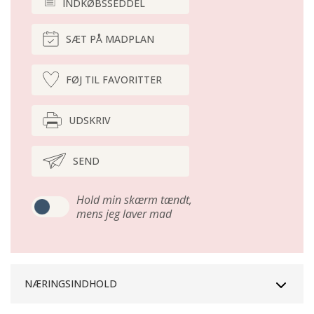
INDKØBSSEDDEL
SÆT PÅ MADPLAN
FØJ TIL FAVORITTER
UDSKRIV
SEND
Hold min skærm tændt,
mens jeg laver mad
NÆRINGSINDHOLD