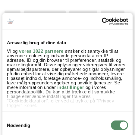
Kager
Kager og søde sager
Mormormad
Opskrifter
Vanilje
Hvedemel
Kokosmel
Muscovado
Ansvarlig brug af dine data
Vi og
vores 1022 partnere
ønsker dit samtykke til at
anvende cookies og indsamle persondata om IP-
SPØRGSMÅL TIL OPSKRIFTEN?
adresse, ID og din browser til præferencer, statistik og
marketingformål. Disse oplysninger videregives til vores
Har du spørgsmål til opskriften eller lyst til at sende en sød
samarbejdspartnere, der opbevarer og tilgår oplysninger
hilsen, så kan du skrive til mig i kommentarfeltet herunder.
på din enhed for at vise dig målrettede annoncer, levere
Du kan måske finde svaret på dit spørgsmål i kommentarfeltet,
tilpasset indhold, foretage annonce- og indholdsmåling,
hvis det allerede er stillet og besvaret - eller du kan kigge på
lave målgruppeundersøgelser og udvikle tjenester. Se
mere information under
indstillinger
og i vores
denne side
, hvor jeg giver svar på mange 'ofte stillede
persondatapolitik. Du kan altid trække dit samtykke
spørgsmål' til min opskrifter.
tilbage eller ændre indstillinger fra vores
"Cookiedeklaration", eller ved at trykke på "Privacy
trigger" ikonet.
141 KOMMENTARER

Hvis du tillader det, vil vi også gerne:
Samtykkevalg
Indsamle præcise oplysninger om din placering,
der kan være nøjagtig inden for få meter
Nødvendig
Identificere din enhed baseret på en scanning af
dens unikke karakteristika (fingerprinting)