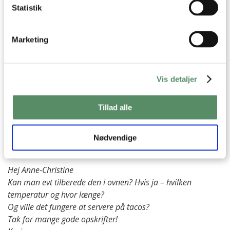
Statistik
SPØRGSMÅL TIL OPSKRIFTEN?
Har du spørgsmål til opskriften eller lyst til at sende en sød
hilsen, så kan du skrive til mig i kommentarfeltet herunder.
Marketing
Du kan måske finde svaret på dit spørgsmål i kommentarfeltet,
hvis det allerede er stillet og besvaret - eller du kan kigge på
denne side
, hvor jeg giver svar på mange 'ofte stillede
spørgsmål' til min opskrifter.
Vis detaljer
11 KOMMENTARER

Tillad alle
Nødvendige
Karin
:
12. februar 2026 kl. 09:32
Hej Anne-Christine
Kan man evt tilberede den i ovnen? Hvis ja – hvilken
temperatur og hvor længe?
Og ville det fungere at servere på tacos?
Tak for mange gode opskrifter!