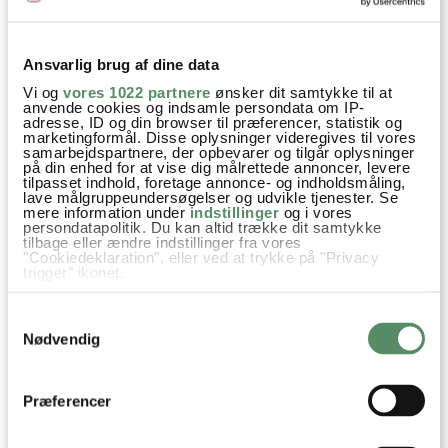
Ansvarlig brug af dine data
Vi og
vores 1022 partnere
ønsker dit samtykke til at
PULLED PORK I OVN
BRAISERET SVINENAKKE
anvende cookies og indsamle persondata om IP-
MED ÆBLER OG TIMIAN
adresse, ID og din browser til præferencer, statistik og
marketingformål. Disse oplysninger videregives til vores
samarbejdspartnere, der opbevarer og tilgår oplysninger
på din enhed for at vise dig målrettede annoncer, levere
tilpasset indhold, foretage annonce- og indholdsmåling,
lave målgruppeundersøgelser og udvikle tjenester. Se
mere information under
indstillinger
og i vores
Aftensmad
Gryderetter
Mexicansk
Opskrifter
persondatapolitik. Du kan altid trække dit samtykke
tilbage eller ændre indstillinger fra vores
Simremad
Oksekød
Hvidløg
Spidskommen
Kanel
"Cookiedeklaration", eller ved at trykke på "Privacy
trigger" ikonet.
Koriander
Chili
Hakkede tomater
Soltørrede tomater
Hvis du tillader det, vil vi også gerne:
Samtykkevalg
Indsamle præcise oplysninger om din placering,
Bouillon
Kidney bønner
Bønner - tørrede
der kan være nøjagtig inden for få meter
Nødvendig
Identificere din enhed baseret på en scanning af
Mørk Chokolade
Cheddar
Ost
dens unikke karakteristika (fingerprinting)
Dine valg anvendes på hele websitet.
Præferencer