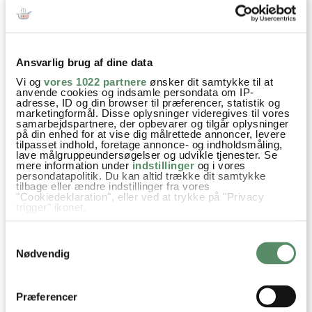
Prøv også
Ansvarlig brug af dine data
Vi og
vores 1022 partnere
ønsker dit samtykke til at
anvende cookies og indsamle persondata om IP-
adresse, ID og din browser til præferencer, statistik og
marketingformål. Disse oplysninger videregives til vores
samarbejdspartnere, der opbevarer og tilgår oplysninger
på din enhed for at vise dig målrettede annoncer, levere
tilpasset indhold, foretage annonce- og indholdsmåling,
lave målgruppeundersøgelser og udvikle tjenester. Se
mere information under
indstillinger
og i vores
persondatapolitik. Du kan altid trække dit samtykke
tilbage eller ændre indstillinger fra vores
"Cookiedeklaration", eller ved at trykke på "Privacy
CREMET ORZO MED
KALVEFRIKASSÉ
trigger" ikonet.
LANGTIDSSIMRET LAM
Hvis du tillader det, vil vi også gerne:
Samtykkevalg
Indsamle præcise oplysninger om din placering,
der kan være nøjagtig inden for få meter
Nødvendig
Identificere din enhed baseret på en scanning af
dens unikke karakteristika (fingerprinting)
Aftensmad
Efterår
Gryderetter
Opskrifter
Dine valg anvendes på hele websitet.
Præferencer
Simremad
Oksekød
Hvedemel
Hvidløg
Gulerødder