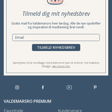
Tilmeld dig mit nyhedsbrev
Gratis mail fra Valdemarsro hver lørdag. Alle de nye opskrifter
og inspiration til madlavning året rundt.
TILMELD NYHEDSBREV
Samtykke til at modtage nyhedsbrevet kan til enhver tid trækkes
tilbage,
læs mere her
VALDEMARSRO PREMIUM
Favoritside
Kundeservice