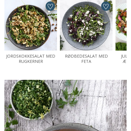
JORDSKOKKESALAT MED
RØDBEDESALAT MED
JULE
RUGKERNER
FETA
ÆBL