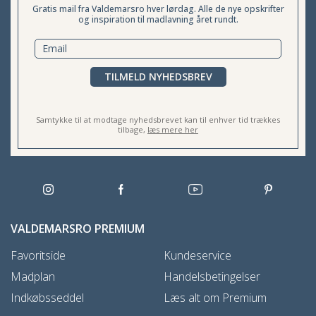
Gratis mail fra Valdemarsro hver lørdag. Alle de nye opskrifter
og inspiration til madlavning året rundt.
TILMELD NYHEDSBREV
Samtykke til at modtage nyhedsbrevet kan til enhver tid trækkes
tilbage,
læs mere her
VALDEMARSRO PREMIUM
Favoritside
Kundeservice
Madplan
Handelsbetingelser
Indkøbsseddel
Læs alt om Premium