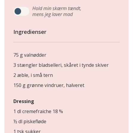
Hold min skærm tændt,
mens jeg laver mad
Ingredienser
75 g valnødder
3 stængler bladselleri, skåret i tynde skiver
2 æble, i små tern
150 g grønne vindruer, halveret
Dressing
1 dl cremefraiche 18 %
½ dl piskefløde
1 tsk sukker