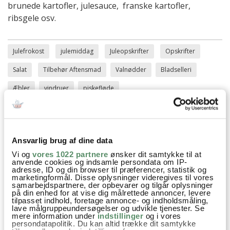
brunede kartofler, julesauce, franske kartofler,
ribsgele osv.
Julefrokost
julemiddag
Juleopskrifter
Opskrifter
Salat
Tilbehør Aftensmad
Valnødder
Bladselleri
Æbler
vindruer
piskefløde
SPØRGSMÅL TIL OPSKRIFTEN?
Ansvarlig brug af dine data
Vi og
vores 1022 partnere
ønsker dit samtykke til at
Har du spørgsmål til opskriften eller lyst til at sende en sød
anvende cookies og indsamle persondata om IP-
hilsen, så kan du skrive til mig i kommentarfeltet herunder.
adresse, ID og din browser til præferencer, statistik og
Du kan måske finde svaret på dit spørgsmål i kommentarfeltet,
marketingformål. Disse oplysninger videregives til vores
hvis det allerede er stillet og besvaret - eller du kan kigge på
samarbejdspartnere, der opbevarer og tilgår oplysninger
på din enhed for at vise dig målrettede annoncer, levere
denne side
, hvor jeg giver svar på mange 'ofte stillede
tilpasset indhold, foretage annonce- og indholdsmåling,
spørgsmål' til min opskrifter.
lave målgruppeundersøgelser og udvikle tjenester. Se
mere information under
indstillinger
og i vores
persondatapolitik. Du kan altid trække dit samtykke