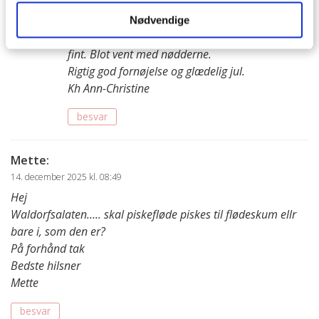
Hej Mette
Nødvendige
Helt enig i den forrige kommentar, det kan du
fint. Blot vent med nødderne.
Rigtig god fornøjelse og glædelig jul.
Kh Ann-Christine
besvar
Mette
:
14. december 2025 kl. 08:49
Hej
Waldorfsalaten….. skal piskefløde piskes til flødeskum ellr
bare i, som den er?
På forhånd tak
Bedste hilsner
Mette
besvar