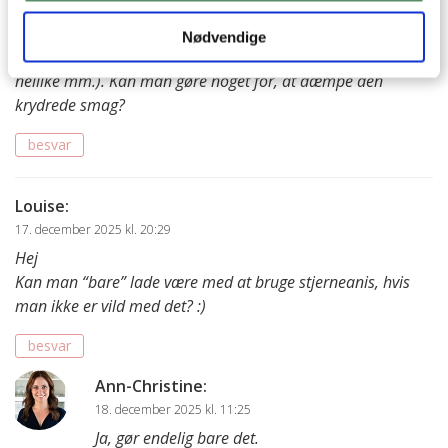
Sofie
:
23. december 2025 kl. 17:32
Nødvendige
hej. Jeg har nok fyret lidt for mange krydderier i (stjerneanis,
nellike mm.). Kan man gøre noget for, at dæmpe den
krydrede smag?
besvar
Louise
:
17. december 2025 kl. 20:29
Hej
Kan man “bare” lade være med at bruge stjerneanis, hvis
man ikke er vild med det? :)
besvar
Ann-Christine
:
18. december 2025 kl. 11:25
Ja, gør endelig bare det.