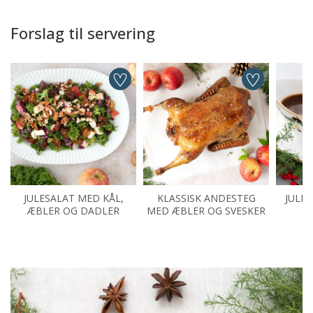
Forslag til servering
JULESALAT MED KÅL,
KLASSISK ANDESTEG
JULES
ÆBLER OG DADLER
MED ÆBLER OG SVESKER
A