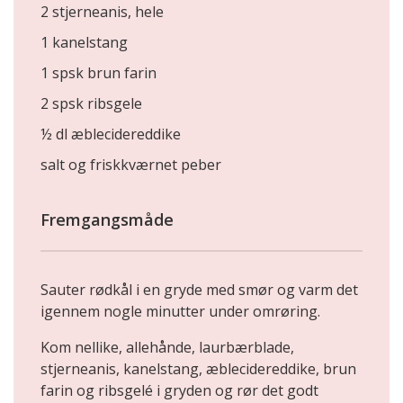
2 stjerneanis, hele
1 kanelstang
1 spsk brun farin
2 spsk ribsgele
½ dl æblecidereddike
salt og friskkværnet peber
Fremgangsmåde
Sauter rødkål i en gryde med smør og varm det
igennem nogle minutter under omrøring.
Kom nellike, allehånde, laurbærblade,
stjerneanis, kanelstang, æblecidereddike, brun
farin og ribsgelé i gryden og rør det godt