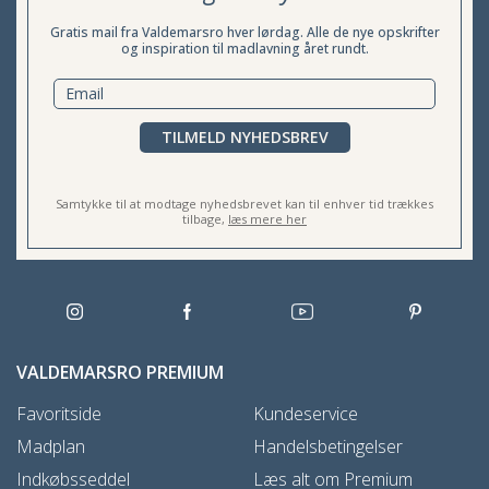
Gratis mail fra Valdemarsro hver lørdag. Alle de nye opskrifter
og inspiration til madlavning året rundt.
TILMELD NYHEDSBREV
Samtykke til at modtage nyhedsbrevet kan til enhver tid trækkes
tilbage,
læs mere her
VALDEMARSRO PREMIUM
Favoritside
Kundeservice
Madplan
Handelsbetingelser
Indkøbsseddel
Læs alt om Premium