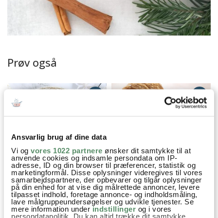
Prøv også
Ansvarlig brug af dine data
Vi og
vores 1022 partnere
ønsker dit samtykke til at
anvende cookies og indsamle persondata om IP-
adresse, ID og din browser til præferencer, statistik og
marketingformål. Disse oplysninger videregives til vores
ÆBLER MED GELE
BRUN SAUCE TIL
samarbejdspartnere, der opbevarer og tilgår oplysninger
FLÆSKESTEG
på din enhed for at vise dig målrettede annoncer, levere
tilpasset indhold, foretage annonce- og indholdsmåling,
lave målgruppeundersøgelser og udvikle tjenester. Se
mere information under
indstillinger
og i vores
persondatapolitik. Du kan altid trække dit samtykke