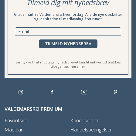
Tilmeld dig mit nyhedsbrev
Gratis mail fra Valdemarsro hver lørdag. Alle de nye opskrifter
og inspiration til madlavning året rundt.
TILMELD NYHEDSBREV
Samtykke til at modtage nyhedsbrevet kan til enhver tid trækkes
tilbage,
læs mere her
VALDEMARSRO PREMIUM
Favoritside
Kundeservice
Madplan
Handelsbetingelser