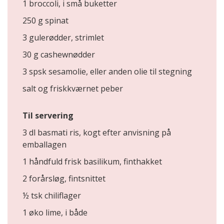
1 broccoli, i små buketter
250 g spinat
3 gulerødder, strimlet
30 g cashewnødder
3 spsk sesamolie, eller anden olie til stegning
salt og friskkværnet peber
Til servering
3 dl basmati ris, kogt efter anvisning på
emballagen
1 håndfuld frisk basilikum, finthakket
2 forårsløg, fintsnittet
½ tsk chiliflager
1 øko lime, i både