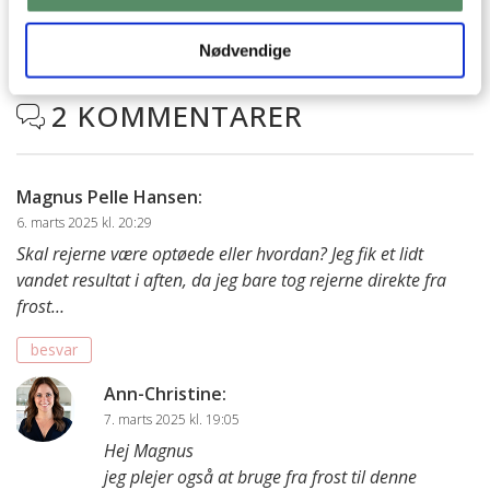
hvis det allerede er stillet og besvaret - eller du kan kigge på
denne side
, hvor jeg giver svar på mange 'ofte stillede
spørgsmål' til min opskrifter.
Nødvendige
2 KOMMENTARER

Magnus Pelle Hansen
:
6. marts 2025 kl. 20:29
Skal rejerne være optøede eller hvordan? Jeg fik et lidt
vandet resultat i aften, da jeg bare tog rejerne direkte fra
frost…
besvar
Ann-Christine
:
7. marts 2025 kl. 19:05
Hej Magnus
jeg plejer også at bruge fra frost til denne