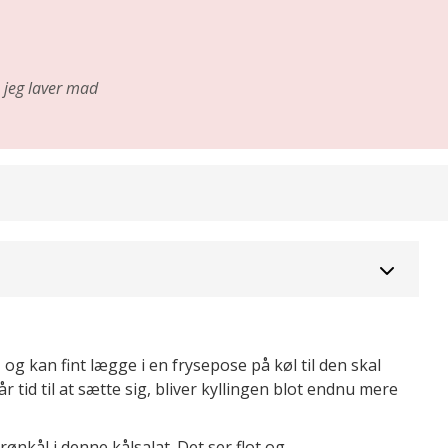
jeg laver mad
g kan fint lægge i en frysepose på køl til den skal
tid til at sætte sig, bliver kyllingen blot endnu mere
ønkål i denne kålsalat. Det ser flot og