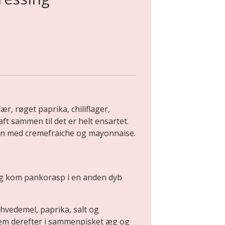
r, røget paprika, chiliflager,
aft sammen til det er helt ensartet.
en med cremefraiche og mayonnaise.
 og kom pankorasp i en anden dyb
 hvedemel, paprika, salt og
dem derefter i sammenpisket æg og