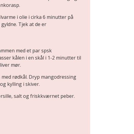
pankorasp.
arme i olie i cirka 6 minutter på
 gyldne. Tjek at de er
sammen med et par spsk
r kålen i en skål i 1-2 minutter til
liver mør.
n med rødkål. Dryp mangodressing
 kylling i skiver.
ille, salt og friskkværnet peber.