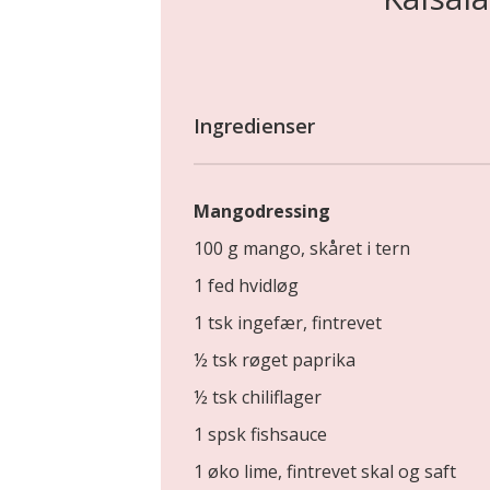
Ingredienser
Mangodressing
100 g mango, skåret i tern
1 fed hvidløg
1 tsk ingefær, fintrevet
½ tsk røget paprika
½ tsk chiliflager
1 spsk fishsauce
1 øko lime, fintrevet skal og saft