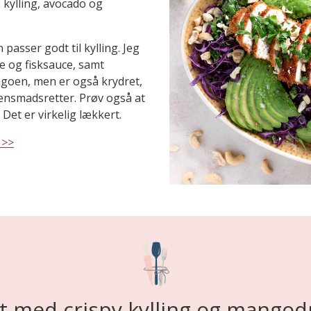
 kylling, avocado og
asser godt til kylling. Jeg
e og fisksauce, samt
goen, men er også krydret,
tensmadsretter. Prøv også at
 Det er virkelig lækkert.
 >>
at med crispy kylling og mangod