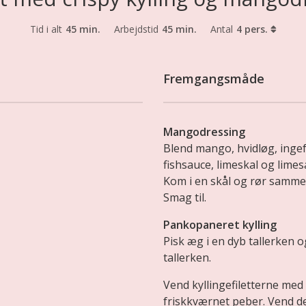
Tid i alt
45 min.
Arbejdstid
45 min.
Antal
4 pers.
Fremgangsmåde
Mangodressing
Blend mango, hvidløg, ingefæ
fishsauce, limeskal og limes
Kom i en skål og rør samm
Smag til.
Pankopaneret kylling
Pisk æg i en dyb tallerken
tallerken.
Vend kyllingefiletterne med
friskkværnet peber. Vend 