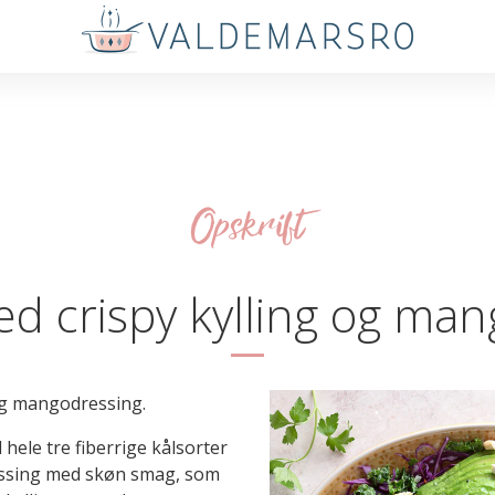
Opskrift
ed crispy kylling og ma
 og mangodressing.
ele tre fiberrige kålsorter
essing med skøn smag, som