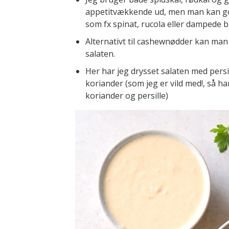
appetitvækkende ud, men man kan god
som fx spinat, rucola eller dampede b
Alternativt til cashewnødder kan man
salaten.
Her har jeg drysset salaten med persi
koriander (som jeg er vild med!, så h
koriander og persille)