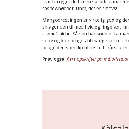
står forrygende til den sprøde panerede
cashewnødder. Uhm, det er smovs!
Mangodressingen er virkelig god og den p
smager den til med hvidløg, ingefær, lim
cremefraiche. Så den har sødme fra man
spicy og kan bruges til mange lækre af
bruge den som dip til friske forårsruller.
Prøv også:
flere opskrifter på måltidssalat
Kålsal