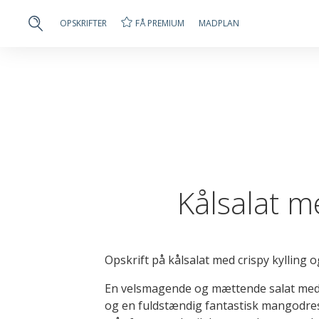
FÅ PREMIUM
OPSKRIFTER
MADPLAN
Kålsalat m
Opskrift på kålsalat med crispy kylling
En velsmagende og mættende salat med h
og en fuldstændig fantastisk mangodr