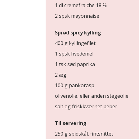
1 dl cremefraiche 18 %
2 spsk mayonnaise
Sprød spicy kylling
400 g kyllingefilet
1 spsk hvedemel
1 tsk sød paprika
2 æg
100 g pankorasp
olivenolie, eller anden stegeolie
salt og friskkværnet peber
Til servering
250 g spidskål, fintsnittet