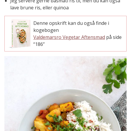
Jeg servere gerne basmati ris til, men du kan også
lave brune ris, eller quinoa
Denne opskrift kan du også finde i
kogebogen
Valdemarsro Vegetar Aftensmad
på side
“186”