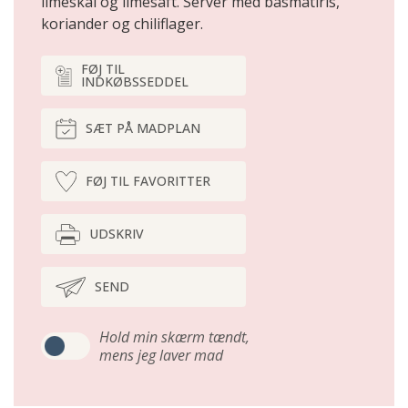
limeskal og limesaft. Server med basmatiris,
koriander og chiliflager.
FØJ TIL
INDKØBSSEDDEL
SÆT PÅ MADPLAN
FØJ TIL FAVORITTER
UDSKRIV
SEND
Hold min skærm tændt,
mens jeg laver mad