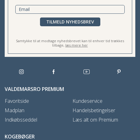
TILMELD NYHEDSBREV
Samtykke til at modtage nyhedsbrevet kan til enhver tid trækkes
tilbage,
læs mere her
VALDEMARSRO PREMIUM
Favoritside
Kundeservice
Madplan
Handelsbetingelser
Indkøbsseddel
Læs alt om Premium
KOGEBØGER