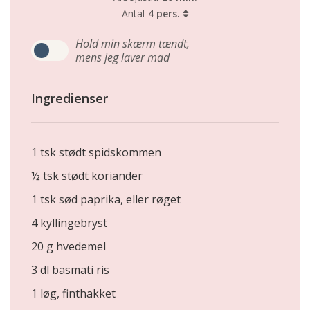
Antal
4 pers.
Hold min skærm tændt,
mens jeg laver mad
Ingredienser
1 tsk stødt spidskommen
½ tsk stødt koriander
1 tsk sød paprika, eller røget
4 kyllingebryst
20 g hvedemel
3 dl basmati ris
1 løg, finthakket