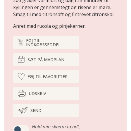
200 grader varmluft og bag i 25 minutter til
kyllingen er gennemstegt og risene er møre.
Smag til med citronsaft og fintrevet citronskal.
Anret med rucola og pinjekerner.
FØJ TIL
INDKØBSSEDDEL
SÆT PÅ MADPLAN
FØJ TIL FAVORITTER
UDSKRIV
SEND
Hold min skærm tændt,