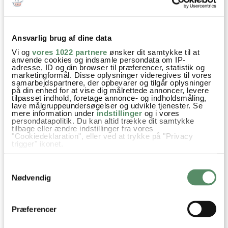
Prøv også
Ansvarlig brug af dine data
Vi og
vores 1022 partnere
ønsker dit samtykke til at
anvende cookies og indsamle persondata om IP-
adresse, ID og din browser til præferencer, statistik og
marketingformål. Disse oplysninger videregives til vores
samarbejdspartnere, der opbevarer og tilgår oplysninger
på din enhed for at vise dig målrettede annoncer, levere
tilpasset indhold, foretage annonce- og indholdsmåling,
lave målgruppeundersøgelser og udvikle tjenester. Se
mere information under
indstillinger
og i vores
persondatapolitik. Du kan altid trække dit samtykke
PIZZA MARGHERITA MED
VEGETARBURGER MED
tilbage eller ændre indstillinger fra vores
"Cookiedeklaration", eller ved at trykke på "Privacy
BASILIKUM
RØDBEDEBØFFER
trigger" ikonet.
Hvis du tillader det, vil vi også gerne:
Samtykkevalg
Indsamle præcise oplysninger om din placering,
der kan være nøjagtig inden for få meter
Nødvendig
Aftensmad
Mellemøstens køkken
Nem Hverdagsmad
Identificere din enhed baseret på en scanning af
dens unikke karakteristika (fingerprinting)
One Pot retter
Opskrifter
Spidskommen
Koriander
Dine valg anvendes på hele websitet.
Præferencer
Paprika
Kylling
Hvedemel
Hvidløg
Safran