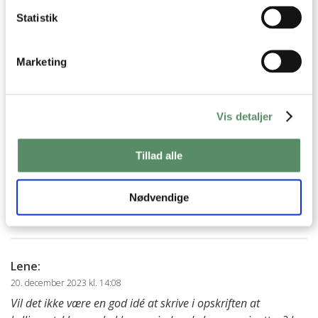
Bouillon
Pinjekerner
Rucola
Statistik
Marketing
SPØRGSMÅL TIL OPSKRIFTEN?
Har du spørgsmål til opskriften eller lyst til at sende en sød
hilsen, så kan du skrive til mig i kommentarfeltet herunder.
Vis detaljer
Du kan måske finde svaret på dit spørgsmål i kommentarfeltet,
hvis det allerede er stillet og besvaret - eller du kan kigge på
denne side
, hvor jeg giver svar på mange 'ofte stillede
Tillad alle
spørgsmål' til min opskrifter.
Nødvendige
45 KOMMENTARER

Lene
:
20. december 2023 kl. 14:08
Vil det ikke være en god idé at skrive i opskriften at