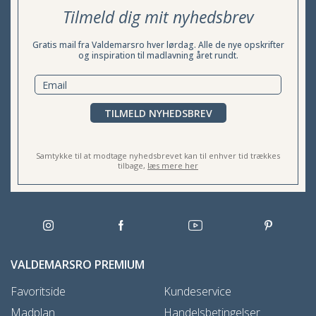
Tilmeld dig mit nyhedsbrev
Gratis mail fra Valdemarsro hver lørdag. Alle de nye opskrifter
og inspiration til madlavning året rundt.
TILMELD NYHEDSBREV
Samtykke til at modtage nyhedsbrevet kan til enhver tid trækkes
tilbage,
læs mere her
VALDEMARSRO PREMIUM
Favoritside
Kundeservice
Madplan
Handelsbetingelser