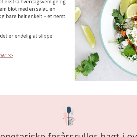
idt ekstra hverdagsvenlige og
lem blot med en salat, en
g bare helt enkelt – et nemt
et er endelig at slippe
 her >>
egetariske forårsruller bagt i o