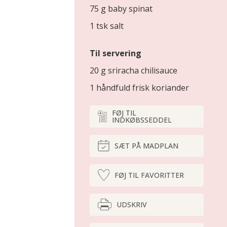
75 g baby spinat
1 tsk salt
Til servering
20 g sriracha chilisauce
1 håndfuld frisk koriander
FØJ TIL
INDKØBSSEDDEL
SÆT PÅ MADPLAN
FØJ TIL FAVORITTER
UDSKRIV