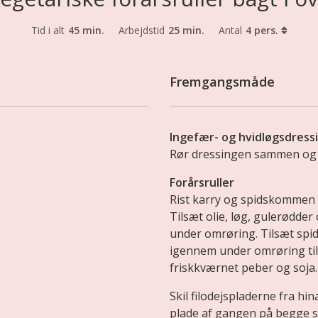
Tid i alt
45 min.
Arbejdstid
25 min.
Antal
4 pers.
Fremgangsmåde
Ingefær- og hvidløgsdress
Rør dressingen sammen og 
Forårsruller
Rist karry og spidskommen p
Tilsæt olie, løg, gulerødder 
under omrøring. Tilsæt spi
igennem under omrøring til
friskkværnet peber og soja. 
Skil filodejspladerne fra hin
plade af gangen på begge sid