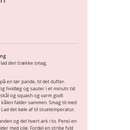
ing
lad den trække smag.
å en tør pande, til det dufter.
og hvidløg og sauter i et minuts tid
dskål og squash og varm godt
 kålen falder sammen. Smag til med
Lad det køle af til stuetemperatur.
anden og del hvert ark i to. Pensl en
er med olie. Fordel en stribe fyld