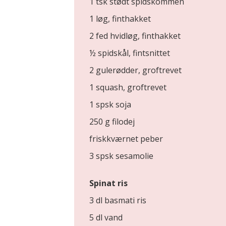
1 tsk stødt spidskommen
1 løg, finthakket
2 fed hvidløg, finthakket
½ spidskål, fintsnittet
2 gulerødder, groftrevet
1 squash, groftrevet
1 spsk soja
250 g filodej
friskkværnet peber
3 spsk sesamolie
Spinat ris
3 dl basmati ris
5 dl vand