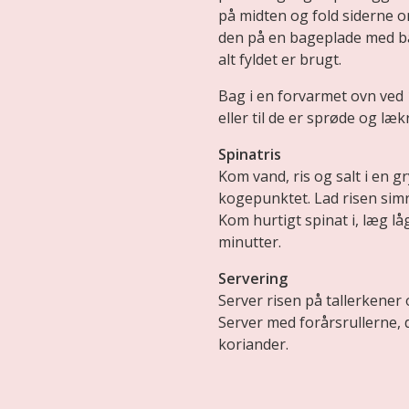
på midten og fold siderne o
den på en bageplade med ba
alt fyldet er brugt.
Bag i en forvarmet ovn ved 
eller til de er sprøde og læk
Spinatris
Kom vand, ris og salt i en g
kogepunktet. Lad risen simr
Kom hurtigt spinat i, læg lå
minutter.
Servering
Server risen på tallerkener
Server med forårsrullerne, d
koriander.