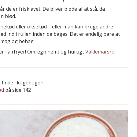
 de er frisklavet. De bliver bløde af at stå, da
en blød.
 svinekød eller oksekød – eller man kan bruge andre
ed ind i rullen inden de bages. Det er endelig bare at
 smag og behag.
er i airfryer! Omregn nemt og hurtigt
Valdemarsro
 finde i kogebogen
ad
på side 142