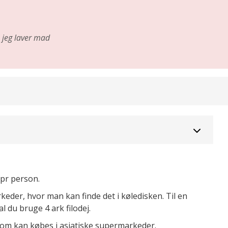
jeg laver mad
 pr person.
keder, hvor man kan finde det i køledisken. Til en
al du bruge 4 ark filodej.
som kan købes i asiatiske supermarkeder.