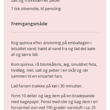
salt og friskkværnet peber
1 tsk olivenolie, til pensling
Fremgangsmåde
Kog quinoa efter anvisning på emballagen i
letsaltet vand, hæld al vand fra og lad det køle
af og tørre lidt.
Kom quinoa, rå blomkålsris, æg, smuldret feta,
hvidløg, mel, salt og peber i en skål og rør
sammen til en ensartet fars.
Lad farsen trække på køl i 30 minutter.
Form 10 deller og læg dem på en bradepande
med bagepapir. Pensl med olie og bag dem i en
forvarmet ovn ved 190 grader varmluft i ca. 25