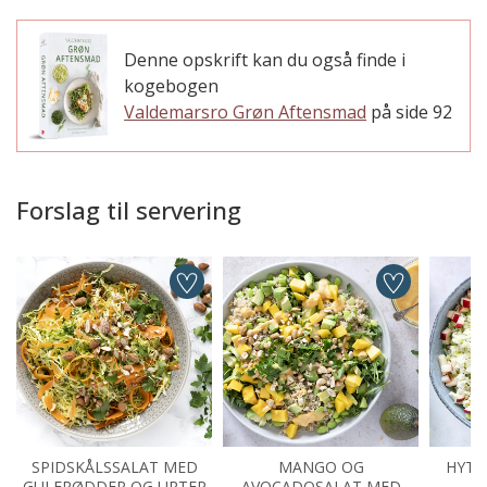
Denne opskrift kan du også finde i
kogebogen
Valdemarsro Grøn Aftensmad
på side 92
Forslag til servering
SPIDSKÅLSSALAT MED
MANGO OG
HYTT
GULERØDDER OG URTER
AVOCADOSALAT MED