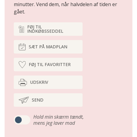
minutter. Vend dem, når halvdelen af tiden er
gået.
FØJ TIL
INDKØBSSEDDEL
SÆT PÅ MADPLAN
FØJ TIL FAVORITTER
UDSKRIV
SEND
Hold min skærm tændt,
mens jeg laver mad