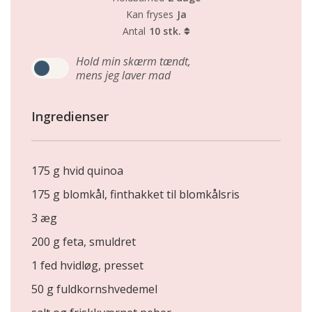
Kan fryses
Ja
Antal
10 stk.
Hold min skærm tændt,
mens jeg laver mad
Ingredienser
175 g hvid quinoa
175 g blomkål, finthakket til blomkålsris
3 æg
200 g feta, smuldret
1 fed hvidløg, presset
50 g fuldkornshvedemel