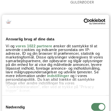
GULERØDDER
Aftensmad
Mad på budget
Nem Hverdagsmad
Opskrifter
Quinoa
Blomkål
Kål
Feta
Hvidløg
Ansvarlig brug af dine data
Vi og
vores 1022 partnere
ønsker dit samtykke til at
anvende cookies og indsamle persondata om IP-
adresse, ID og din browser til præferencer, statistik og
marketingformål. Disse oplysninger videregives til vores
samarbejdspartnere, der opbevarer og tilgår oplysninger
SPØRGSMÅL TIL OPSKRIFTEN?
på din enhed for at vise dig målrettede annoncer, levere
Har du spørgsmål til opskriften eller lyst til at sende en sød
tilpasset indhold, foretage annonce- og indholdsmåling,
lave målgruppeundersøgelser og udvikle tjenester. Se
hilsen, så kan du skrive til mig i kommentarfeltet herunder.
mere information under
indstillinger
og i vores
Du kan måske finde svaret på dit spørgsmål i kommentarfeltet,
persondatapolitik. Du kan altid trække dit samtykke
hvis det allerede er stillet og besvaret - eller du kan kigge på
tilbage eller ændre indstillinger fra vores
denne side
"Cookiedeklaration", eller ved at trykke på "Privacy
, hvor jeg giver svar på mange 'ofte stillede
trigger" ikonet.
spørgsmål' til min opskrifter.
Hvis du tillader det, vil vi også gerne:
Samtykkevalg
Indsamle præcise oplysninger om din placering,
30 KOMMENTARER
der kan være nøjagtig inden for få meter

Nødvendig
Identificere din enhed baseret på en scanning af