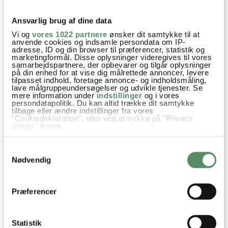
Ansvarlig brug af dine data
Vi og
vores 1022 partnere
ønsker dit samtykke til at
anvende cookies og indsamle persondata om IP-
adresse, ID og din browser til præferencer, statistik og
marketingformål. Disse oplysninger videregives til vores
samarbejdspartnere, der opbevarer og tilgår oplysninger
på din enhed for at vise dig målrettede annoncer, levere
tilpasset indhold, foretage annonce- og indholdsmåling,
DAN DAN NOODLES
RØDBEDESUPPE
lave målgruppeundersøgelser og udvikle tjenester. Se
mere information under
indstillinger
og i vores
persondatapolitik. Du kan altid trække dit samtykke
tilbage eller ændre indstillinger fra vores
"Cookiedeklaration", eller ved at trykke på "Privacy
trigger" ikonet.
Aftensmad
Efterår
Familiefavoritter
Mad på budget
Hvis du tillader det, vil vi også gerne:
Samtykkevalg
Indsamle præcise oplysninger om din placering,
Nem Hverdagsmad
Opskrifter
Suppe
Vinter
der kan være nøjagtig inden for få meter
Nødvendig
Identificere din enhed baseret på en scanning af
Hvidløg
Knoldselleri
Rodfrugter
Kartofler
Bouillon
dens unikke karakteristika (fingerprinting)
Dine valg anvendes på hele websitet.
Flødeost
Ost
Purløg
Præferencer
Statistik