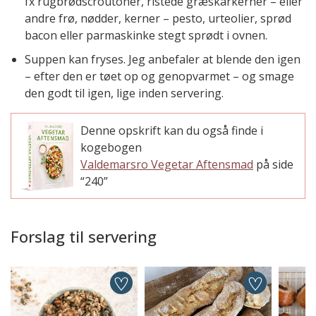
fx rugbrødscroutoner, ristede græskarkerner – eller
andre frø, nødder, kerner – pesto, urteolier, sprød
bacon eller parmaskinke stegt sprødt i ovnen.
Suppen kan fryses. Jeg anbefaler at blende den igen
– efter den er tøet op og genopvarmet – og smage
den godt til igen, lige inden servering.
Denne opskrift kan du også finde i
kogebogen
Valdemarsro Vegetar Aftensmad
på side
“240”
Forslag til servering