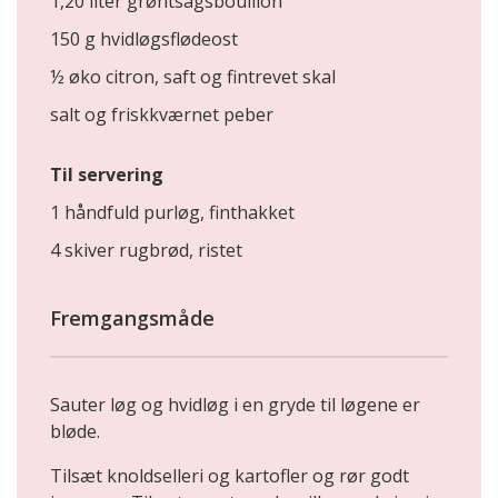
1,20 liter grøntsagsbouillon
150 g hvidløgsflødeost
½ øko citron, saft og fintrevet skal
salt og friskkværnet peber
Til servering
1 håndfuld purløg, finthakket
4 skiver rugbrød, ristet
Fremgangsmåde
Sauter løg og hvidløg i en gryde til løgene er
bløde.
Tilsæt knoldselleri og kartofler og rør godt