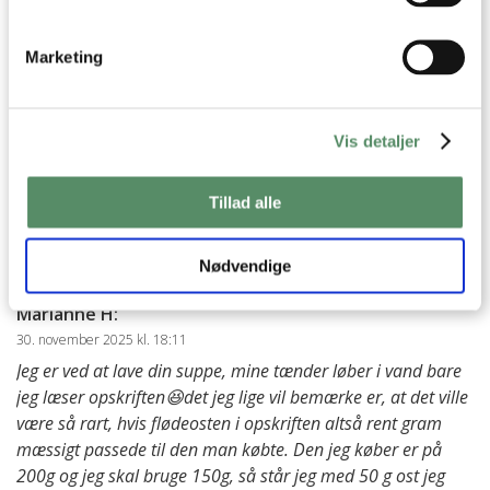
SPØRGSMÅL TIL OPSKRIFTEN?
Marketing
Har du spørgsmål til opskriften eller lyst til at sende en sød
hilsen, så kan du skrive til mig i kommentarfeltet herunder.
Du kan måske finde svaret på dit spørgsmål i kommentarfeltet,
hvis det allerede er stillet og besvaret - eller du kan kigge på
denne side
, hvor jeg giver svar på mange 'ofte stillede
Vis detaljer
spørgsmål' til min opskrifter.
Tillad alle
2 KOMMENTARER

Nødvendige
Marianne H
:
30. november 2025 kl. 18:11
Jeg er ved at lave din suppe, mine tænder løber i vand bare
jeg læser opskriften😆det jeg lige vil bemærke er, at det ville
være så rart, hvis flødeosten i opskriften altså rent gram
mæssigt passede til den man købte. Den jeg køber er på
200g og jeg skal bruge 150g, så står jeg med 50 g ost jeg