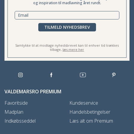
og inspiration til madlavning året rundt.
TILMELD NYHEDSBREV
Samtykke til at modtage nyhedsbrevet kan til enhver tid trækkes
tilbage,
læs mere her
VALDEMARSRO PREMIUM
Favoritside
Kundeservice
Madplan
Handelsbetingelser
Indkøbsseddel
Læs alt om Premium