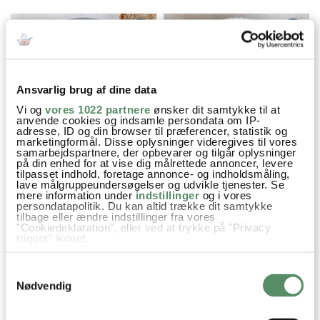
Ansvarlig brug af dine data
Vi og
vores 1022 partnere
ønsker dit samtykke til at
anvende cookies og indsamle persondata om IP-
adresse, ID og din browser til præferencer, statistik og
marketingformål. Disse oplysninger videregives til vores
CHAMPIGNONSUPPE
KYLLING PASTASUPPE MED
samarbejdspartnere, der opbevarer og tilgår oplysninger
på din enhed for at vise dig målrettede annoncer, levere
GRØNTSAGER
tilpasset indhold, foretage annonce- og indholdsmåling,
lave målgruppeundersøgelser og udvikle tjenester. Se
mere information under
indstillinger
og i vores
persondatapolitik. Du kan altid trække dit samtykke
tilbage eller ændre indstillinger fra vores
Aftensmad
Bålmad
Efterår
Mormormad
"Cookiedeklaration", eller ved at trykke på "Privacy
trigger" ikonet.
Natmad
Opskrifter
Simremad
Suppe
Vinter
Hvis du tillader det, vil vi også gerne:
Samtykkevalg
Indsamle præcise oplysninger om din placering,
Suppehøne
Gulerødder
Rodfrugter
Porre
Pastinak
der kan være nøjagtig inden for få meter
Nødvendig
Identificere din enhed baseret på en scanning af
Bladselleri
Hvidløg
Persille
Laurbærblade
Bouillon
dens unikke karakteristika (fingerprinting)
Dine valg anvendes på hele websitet.