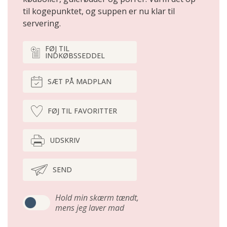
til kogepunktet, og suppen er nu klar til
servering.
FØJ TIL
INDKØBSSEDDEL
SÆT PÅ MADPLAN
FØJ TIL FAVORITTER
UDSKRIV
SEND
Hold min skærm tændt,
mens jeg laver mad