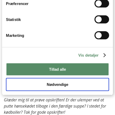
Præferencer
SPØRGSMÅL TIL OPSKRIFTEN?
Statistik
Har du spørgsmål til opskriften eller lyst til at sende en sød
hilsen, så kan du skrive til mig i kommentarfeltet herunder.
Marketing
Du kan måske finde svaret på dit spørgsmål i kommentarfeltet,
hvis det allerede er stillet og besvaret - eller du kan kigge på
denne side
, hvor jeg giver svar på mange 'ofte stillede
spørgsmål' til min opskrifter.
Vis detaljer
66 KOMMENTARER

Tillad alle
Nødvendige
Mathilde
:
19. januar 2026 kl. 09:32
Glæder mig til at prøve opskriften! Er der ulemper ved at
putte hønsekødet tilbage i den færdige suppe? I stedet for
kødboller? Tak for gode opskrifter!