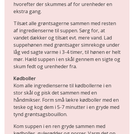
hvorefter der skummes af for urenheder en
ekstra gang.
Tilsæt alle grøntsagerne sammen med resten
af ingredienserne til suppen. Sørg for, at
vandet dækker og tilsæt evt. mere vand. Lad
suppehønen med grøntsager simrekoge under
låg ved sagte varme i 3-4 timer, til hønen er helt
mør. Hæld suppen i en skål gennem en sigte og
skum fedt og urenheder fra.
Kødboller
Kom alle ingredienserne til kødbollerne i en
stor skål og pisk det sammen med en
håndmikser. Form små lækre kødboller med en
teske og kog dem i 5-7 minutter i en gryde med
tynd grøntsagsbouillon.
Kom suppen i en ren gryde sammen med
kødboller, gulerødder og porrer. Varm det op