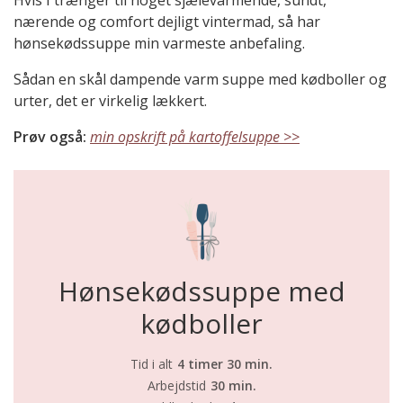
Hvis I trænger til noget sjælevarmende, sundt,
nærende og comfort dejligt vintermad, så har
hønsekødssuppe min varmeste anbefaling.
Sådan en skål dampende varm suppe med kødboller og
urter, det er virkelig lækkert.
Prøv også:
min opskrift på kartoffelsuppe >>
Hønsekødssuppe med
kødboller
Tid i alt
4 timer 30 min.
Arbejdstid
30 min.