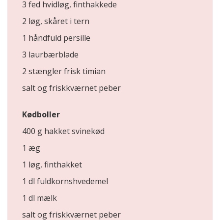
3 fed hvidløg, finthakkede
2 løg, skåret i tern
1 håndfuld persille
3 laurbærblade
2 stængler frisk timian
salt og friskkværnet peber
Kødboller
400 g hakket svinekød
1 æg
1 løg, finthakket
1 dl fuldkornshvedemel
1 dl mælk
salt og friskkværnet peber