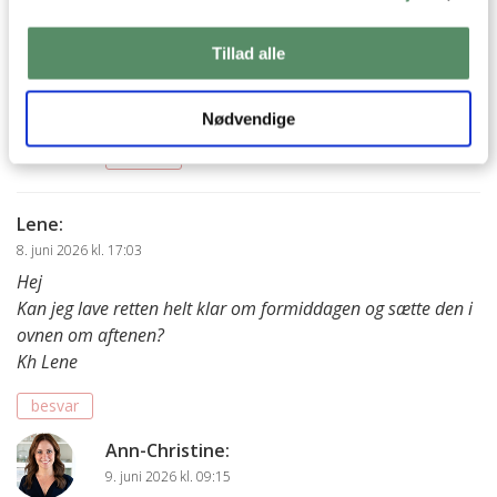
lavet denne
guide og omregner til airfryer
, så
kan man lave stort set alle opskrifter der skal i
Tillad alle
alm ovn ved varmluft i sin airfryer.
God fornøjelse
Kh Ann-Christine
Nødvendige
besvar
Lene
:
8. juni 2026 kl. 17:03
Hej
Kan jeg lave retten helt klar om formiddagen og sætte den i
ovnen om aftenen?
Kh Lene
besvar
Ann-Christine
:
9. juni 2026 kl. 09:15