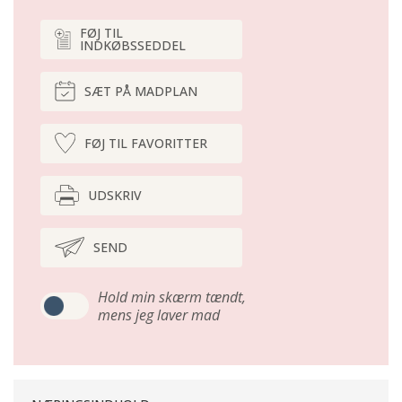
FØJ TIL
INDKØBSSEDDEL
SÆT PÅ MADPLAN
FØJ TIL FAVORITTER
UDSKRIV
SEND
Hold min skærm tændt,
mens jeg laver mad