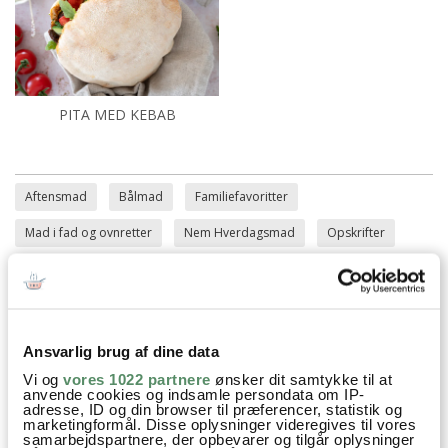
PITA MED KEBAB
Aftensmad
Bålmad
Familiefavoritter
Mad i fad og ovnretter
Nem Hverdagsmad
Opskrifter
Koteletter
Hvidløg
Champignon
Svampe
Hakkede tomater
piskefløde
Paprika
Røget paprika
Ansvarlig brug af dine data
Vi og
vores 1022 partnere
ønsker dit samtykke til at
anvende cookies og indsamle persondata om IP-
SPØRGSMÅL TIL OPSKRIFTEN?
adresse, ID og din browser til præferencer, statistik og
marketingformål. Disse oplysninger videregives til vores
Har du spørgsmål til opskriften eller lyst til at sende en sød
samarbejdspartnere, der opbevarer og tilgår oplysninger