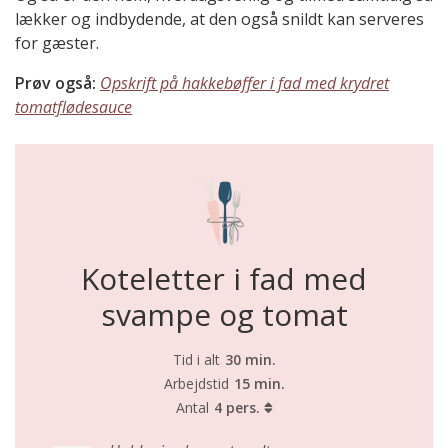
lækker og indbydende, at den også snildt kan serveres
for gæster.
Prøv også:
Opskrift på hakkebøffer i fad med krydret
tomatflødesauce
Koteletter i fad med
svampe og tomat
Tid i alt
30 min.
Arbejdstid
15 min.
Antal
4 pers.