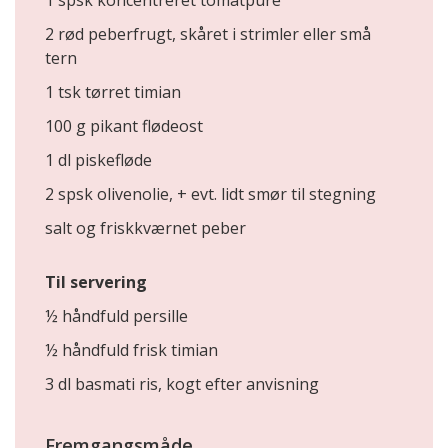
2 rød peberfrugt, skåret i strimler eller små
tern
1 tsk tørret timian
100 g pikant flødeost
1 dl piskefløde
2 spsk olivenolie, + evt. lidt smør til stegning
salt og friskkværnet peber
Til servering
½ håndfuld persille
½ håndfuld frisk timian
3 dl basmati ris, kogt efter anvisning
Fremgangsmåde