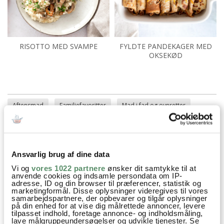
RISOTTO MED SVAMPE
FYLDTE PANDEKAGER MED
OKSEKØD
Aftensmad
Familiefavoritter
Mad i fad og ovnretter
Nem Hverdagsmad
Opskrifter
Kylling
Hvidløg
Porre
Hakkede tomater
Tomatpuré
Peberfrugt
Ansvarlig brug af dine data
Flødeost
Ost
piskefløde
Persille
Vi og
vores 1022 partnere
ønsker dit samtykke til at
anvende cookies og indsamle persondata om IP-
adresse, ID og din browser til præferencer, statistik og
marketingformål. Disse oplysninger videregives til vores
samarbejdspartnere, der opbevarer og tilgår oplysninger
på din enhed for at vise dig målrettede annoncer, levere
SPØRGSMÅL TIL OPSKRIFTEN?
tilpasset indhold, foretage annonce- og indholdsmåling,
lave målgruppeundersøgelser og udvikle tjenester. Se