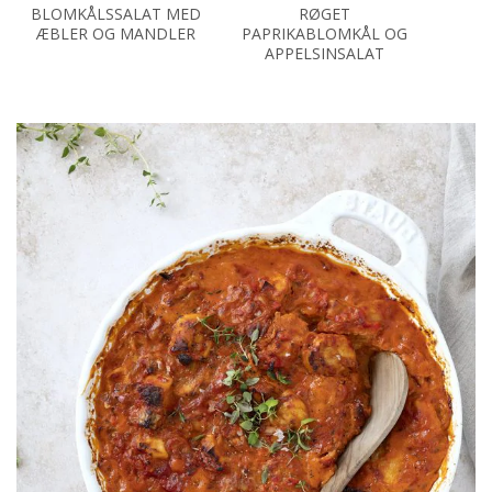
BLOMKÅLSSALAT MED
RØGET
B
ÆBLER OG MANDLER
PAPRIKABLOMKÅL OG
APPELSINSALAT