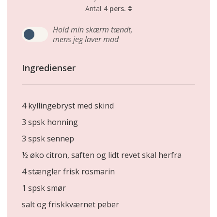
Antal
4 pers.
Hold min skærm tændt,
mens jeg laver mad
Ingredienser
4 kyllingebryst med skind
3 spsk honning
3 spsk sennep
½ øko citron, saften og lidt revet skal herfra
4 stængler frisk rosmarin
1 spsk smør
salt og friskkværnet peber