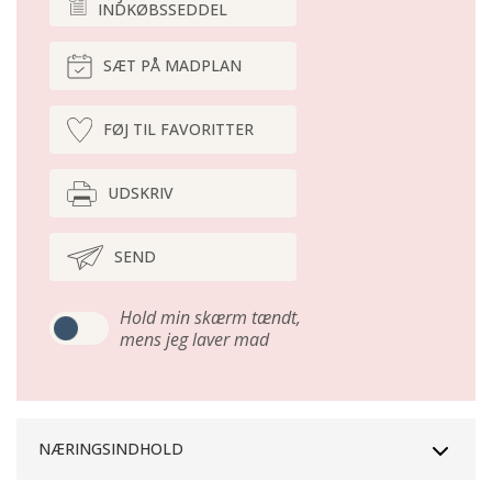
INDKØBSSEDDEL
SÆT PÅ MADPLAN
FØJ TIL FAVORITTER
UDSKRIV
SEND
Hold min skærm tændt,
mens jeg laver mad
NÆRINGSINDHOLD