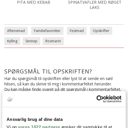
PITA MED KEBAB
SPINATVAFLER MED RØGET
LAKS
Aftensmad
Familiefavoritter
Festmad
Opskrifter
Kylling
Sennep
Rosmarin
SPØRGSMÅL TIL OPSKRIFTEN?
Har du spørgsmål til opskriften eller lyst til at sende en sød
hilsen, så kan du skrive til mig i kommentarfeltet herunder.
Du kan måske finde svaret på dit spørgsmål i kommentarfeltet,
hvis det allerede er stillet og besvaret - eller du kan kigge på
denne side
, hvor jeg giver svar på mange 'ofte stillede
spørgsmål' til min opskrifter.
Ansvarlig brug af dine data
36 KOMMENTARER

Vi og
vores 1022 partnere
ønsker dit samtykke til at