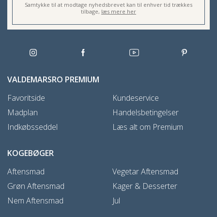
Samtykke til at modtage nyhedsbrevet kan til enhver tid trækkes
tilbage,
læs mere her
VALDEMARSRO PREMIUM
Favoritside
Kundeservice
Madplan
Handelsbetingelser
Indkøbsseddel
Læs alt om Premium
KOGEBØGER
Aftensmad
Vegetar Aftensmad
Grøn Aftensmad
Kager & Desserter
Nem Aftensmad
Jul