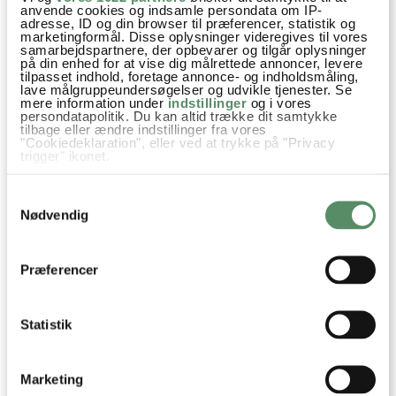
anvende cookies og indsamle persondata om IP-
adresse, ID og din browser til præferencer, statistik og
marketingformål. Disse oplysninger videregives til vores
samarbejdspartnere, der opbevarer og tilgår oplysninger
Glenny
:
på din enhed for at vise dig målrettede annoncer, levere
5. januar 2023 kl. 07:00
tilpasset indhold, foretage annonce- og indholdsmåling,
lave målgruppeundersøgelser og udvikle tjenester. Se
Normalt er jeg ikke til kyllingebryst og når jeg laver den med
mere information under
indstillinger
og i vores
persondatapolitik. Du kan altid trække dit samtykke
nogenlunde samme marinade, er kyllingebryst rigtig god på
tilbage eller ændre indstillinger fra vores
en gasgrill. Jeg giver den ca 5- 7 minutter på hver side og
"Cookiedeklaration", eller ved at trykke på "Privacy
trigger" ikonet.
lader kødet hvile.
Hvis du tillader det, vil vi også gerne:
Samtykkevalg
besvar
Indsamle præcise oplysninger om din placering,
der kan være nøjagtig inden for få meter
Nødvendig
Identificere din enhed baseret på en scanning af
dens unikke karakteristika (fingerprinting)
Lene
:
Dine valg anvendes på hele websitet.
Præferencer
2. januar 2023 kl. 15:30
Har du nogle ideer til tilbehør, gerne en vintersalat, noget
dyppede og mættende kartofler/brød mm.?
Statistik
Fødselsdagsfrokost i sigte! Tak for mange gode opskrifter i
øvrigt!
Marketing