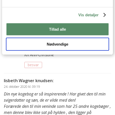
besvar
Ann-Christine
:
Vis detaljer
4. januar 2023 kl. 17:21
Tak for din søde hilsen.
Tillad alle
Jeg ville vælge
Knuste kartofler
,
grøn salat med
æble
og
spidskålsalat
– samt måske
koldhævede flutes
Nødvendige
Rigtig god fornøjelse
Kh Ann-Christine
besvar
lisbeth Wagner knudsen
:
24. oktober 2020 kl. 09:19
Din nye kogebog er så inspirerende ! Har givet den til min
svigerdatter og søn, de er vilde med den!
Forærede den til min veninde som har 25 andre kogebøger ,
men denne blev ikke sat på hylden , den ligger på