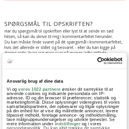
SPØRGSMÅL TIL OPSKRIFTEN?
Har du spørgsmål til opskriften eller lyst til at sende en sød
hilsen, så kan du skrive til mig i kommentarfeltet herunder.
Du kan måske finde svaret på dit spørgsmål i kommentarfeltet,
hvis det allerede er stillet og besvaret - eller du kan kigge på
denne side
, hvor jeg giver svar på mange 'ofte stillede
spørgsmål' til min opskrifter.
71 KOMMENTARER

Ansvarlig brug af dine data
Vi og
vores 1022 partnere
ønsker dit samtykke til at
anvende cookies og indsamle persondata om IP-
adresse, ID og din browser til præferencer, statistik og
Peter Astorp
:
marketingformål. Disse oplysninger videregives til vores
17. februar 2026 kl. 14:26
samarbejdspartnere, der opbevarer og tilgår oplysninger
på din enhed for at vise dig målrettede annoncer, levere
Generelt bruger du altid konserverede bønner. Hvorfor, ud
tilpasset indhold, foretage annonce- og indholdsmåling,
lave målgruppeundersøgelser og udvikle tjenester. Se
over at det er lettere. Vi skal jo undgå ultra forarbejdet mad.
mere information under
indstillinger
og i vores
Kan du skrive mængden af tørrede også?
persondatapolitik. Du kan altid trække dit samtykke