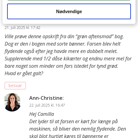
besvar
Nødvendige
Camilla
:
21. juli 2025 kl. 17:42
Ville prøve denne opskrift fra din “grøn aftensmad” bog.
Dog er den i bogen med sorte bønner. Farsen blev helt
flydende også efter jeg havde mere en dobbelt melet.
Supplerende med 1/2 dåse kikærter og endnu mere mel for
bare noget som minder om fars istedet for tynd grød.
Hvad er gået galt?
besvar
Ann-Christine
:
22. juli 2025 kl. 16:47
Hej Camilla
Det lyder til at farsen er kørt for længe på
maskinen, så bliver den nemlig flydende. Den
skal blot hurtigt køres til bønnerne er