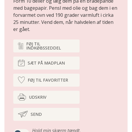
Form 10 deller og læg dem på en brade­pande
med bagepapir. Pensl med olie og bag dem i en
forvarmet ovn ved 190 gra­der varmluft i cirka
25 minutter. Vend dem, når halvdelen af tiden
er gået.
FØJ TIL
INDKØBSSEDDEL
SÆT PÅ MADPLAN
FØJ TIL FAVORITTER
UDSKRIV
SEND
Hold min skærm tændt,