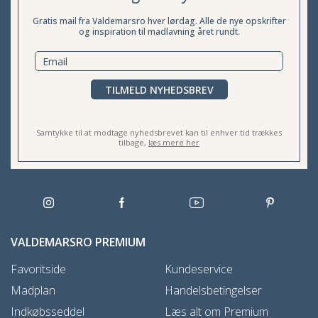
Gratis mail fra Valdemarsro hver lørdag. Alle de nye opskrifter
og inspiration til madlavning året rundt.
TILMELD NYHEDSBREV
Samtykke til at modtage nyhedsbrevet kan til enhver tid trækkes
tilbage,
læs mere her
VALDEMARSRO PREMIUM
Favoritside
Kundeservice
Madplan
Handelsbetingelser
Indkøbsseddel
Læs alt om Premium