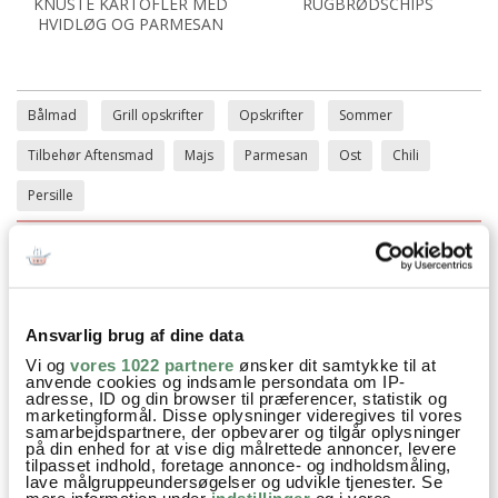
KNUSTE KARTOFLER MED
RUGBRØDSCHIPS
HVIDLØG OG PARMESAN
Bålmad
Grill opskrifter
Opskrifter
Sommer
Tilbehør Aftensmad
Majs
Parmesan
Ost
Chili
Persille
SPØRGSMÅL TIL OPSKRIFTEN?
Ansvarlig brug af dine data
Har du spørgsmål til opskriften eller lyst til at sende en sød
hilsen, så kan du skrive til mig i kommentarfeltet herunder.
Vi og
vores 1022 partnere
ønsker dit samtykke til at
anvende cookies og indsamle persondata om IP-
Du kan måske finde svaret på dit spørgsmål i kommentarfeltet,
adresse, ID og din browser til præferencer, statistik og
hvis det allerede er stillet og besvaret - eller du kan kigge på
marketingformål. Disse oplysninger videregives til vores
denne side
, hvor jeg giver svar på mange 'ofte stillede
samarbejdspartnere, der opbevarer og tilgår oplysninger
spørgsmål' til min opskrifter.
på din enhed for at vise dig målrettede annoncer, levere
tilpasset indhold, foretage annonce- og indholdsmåling,
lave målgruppeundersøgelser og udvikle tjenester. Se