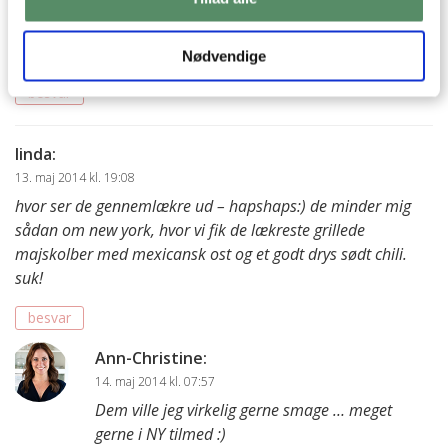
;) det er også lidt skørt at jeg ikke kan finde det :) Men det
smager godt og jeg må da lige blogge om det snart – med
billeder og det hele :)
Nødvendige
besvar
linda
:
13. maj 2014 kl. 19:08
hvor ser de gennemlækre ud – hapshaps:) de minder mig
sådan om new york, hvor vi fik de lækreste grillede
majskolber med mexicansk ost og et godt drys sødt chili.
suk!
besvar
Ann-Christine
:
14. maj 2014 kl. 07:57
Dem ville jeg virkelig gerne smage … meget
gerne i NY tilmed :)