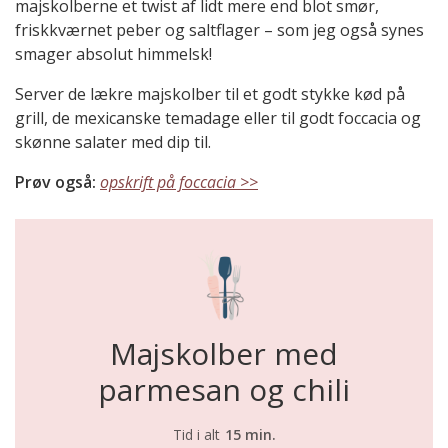
majskolberne et twist af lidt mere end blot smør,
friskkværnet peber og saltflager – som jeg også synes
smager absolut himmelsk!
Server de lækre majskolber til et godt stykke kød på
grill, de mexicanske temadage eller til godt foccacia og
skønne salater med dip til.
Prøv også:
opskrift på foccacia >>
Majskolber med
parmesan og chili
Tid i alt
15 min.