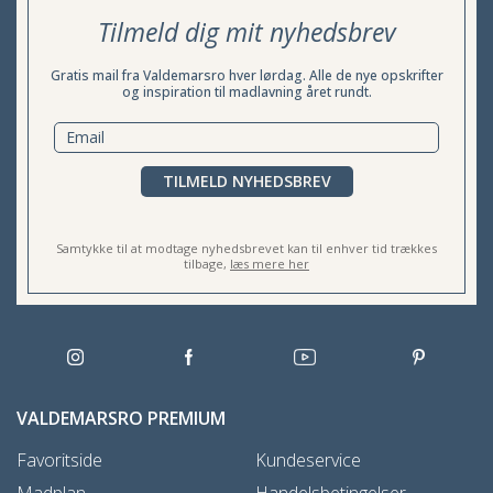
Tilmeld dig mit nyhedsbrev
Gratis mail fra Valdemarsro hver lørdag. Alle de nye opskrifter
og inspiration til madlavning året rundt.
TILMELD NYHEDSBREV
Samtykke til at modtage nyhedsbrevet kan til enhver tid trækkes
tilbage,
læs mere her
VALDEMARSRO PREMIUM
Favoritside
Kundeservice
Madplan
Handelsbetingelser