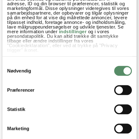
adresse, ID og din browser til præferencer, statistik og
besvar
marketingformål. Disse oplysninger videregives til vores
samarbejdspartnere, der opbevarer og tilgår oplysninger
Ann-Christine
:
på din enhed for at vise dig målrettede annoncer, levere
tilpasset indhold, foretage annonce- og indholdsmåling,
12. januar 2016 kl. 21:14
lave målgruppeundersøgelser og udvikle tjenester. Se
mere information under
indstillinger
og i vores
Ej, hvor dejligt!
persondatapolitik. Du kan altid trække dit samtykke
Det er jeg glad for at høre. Tusind tak for din
tilbage eller ændre indstillinger fra vores
"Cookiedeklaration", eller ved at trykke på "Privacy
hilsen
trigger" ikonet.
Kh AC
Hvis du tillader det, vil vi også gerne:
Samtykkevalg
Indsamle præcise oplysninger om din placering,
besvar
der kan være nøjagtig inden for få meter
Nødvendig
Identificere din enhed baseret på en scanning af
dens unikke karakteristika (fingerprinting)
Dine valg anvendes på hele websitet.
Sussi
:
Præferencer
10. april 2013 kl. 22:31
Det ser virkelig lækkert ud! :-)
Statistik
Jeg har lige et frækt spørgsmål ;-) Jeg har kigget i dine
opskrifter (som jeg ofte bruger til stor glæde for hele
familien), og jeg synes ikke jeg kan finde nogen opskrift på
Marketing
pitabrød? Altså jeg har forsøgt mig et par gange nu at lave