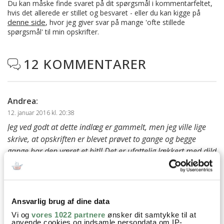
Du kan måske finde svaret på dit spørgsmål i kommentarfeltet,
hvis det allerede er stillet og besvaret - eller du kan kigge på
denne side
, hvor jeg giver svar på mange 'ofte stillede
spørgsmål' til min opskrifter.
12 KOMMENTARER

Andrea
:
12. januar 2016 kl. 20:38
Jeg ved godt at dette indlæg er gammelt, men jeg ville lige
skrive, at opskriften er blevet prøvet to gange og begge
gange har den været et hit!! Det er ufattelig lækkert med dild
i – det giver den lige et ekstra pift. Selv faren, der normalt
ikke er til fisk og specielt ikke til laks, kunne få det ned med
et smil og lagde selv op til at retten skal laves en anden
gang.
Ansvarlig brug af dine data
Tak for god inspiration!
Vi og
vores 1022 partnere
ønsker dit samtykke til at
anvende cookies og indsamle persondata om IP-