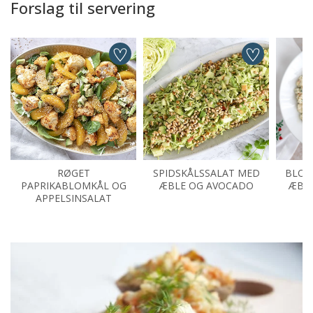
Forslag til servering
RØGET
SPIDSKÅLSSALAT MED
BLOM
PAPRIKABLOMKÅL OG
ÆBLE OG AVOCADO
ÆBL
APPELSINSALAT