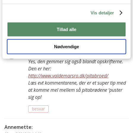
lidt grovere pitabrød (1/3 groft mel af en art) og jeg synes
bare ikke de bliver heeelt gode. Mon du sidder inde med en
Vis detaljer
god opskrift? Min store piger er VILD med pitabrød, og jeg
vil så gerne bage dem selv ;-)
Tillad alle
besvar
Ann-Christine Hellerup Brandt
:
Nødvendige
11. april 2013 kl. 14:14
Yes, den gemmer sig også blandt opskrifterne.
Den er her:
http://www.valdemarsro.dk/pitabroed/
Læs evt kommentarene, der er et super tip med
at komme mel mellem så pitabrødene ‘puster
sig op!
besvar
Annemette
: