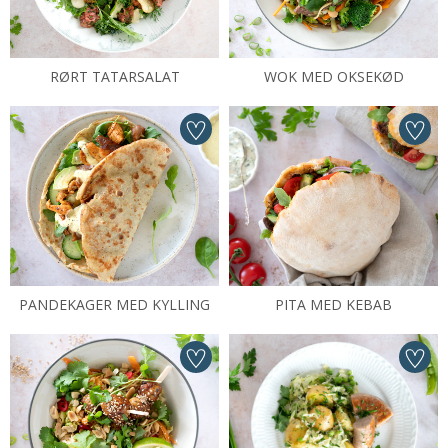
RØRT TATARSALAT
WOK MED OKSEKØD
PANDEKAGER MED KYLLING
PITA MED KEBAB