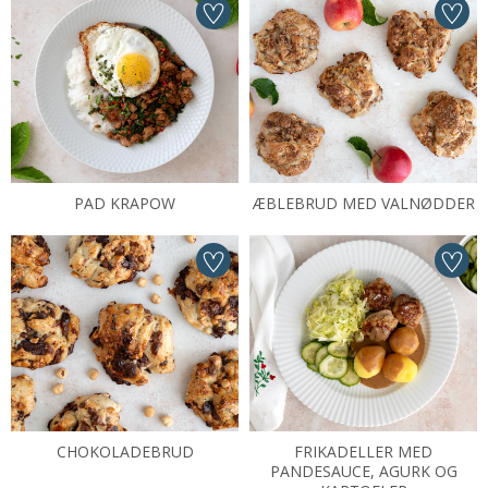
PAD KRAPOW
ÆBLEBRUD MED VALNØDDER
CHOKOLADEBRUD
FRIKADELLER MED
PANDESAUCE, AGURK OG