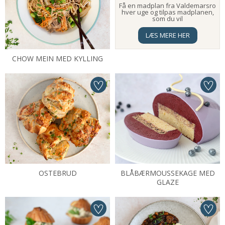
Få en madplan fra Valdemarsro
hver uge og tilpas madplanen,
som du vil
LÆS MERE HER
CHOW MEIN MED KYLLING
OSTEBRUD
BLÅBÆRMOUSSEKAGE MED
GLAZE