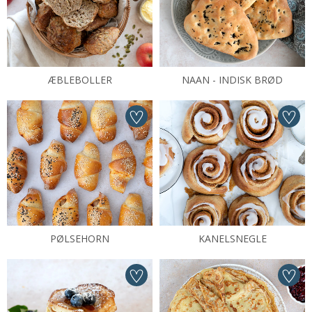
ÆBLEBOLLER
NAAN - INDISK BRØD
PØLSEHORN
KANELSNEGLE