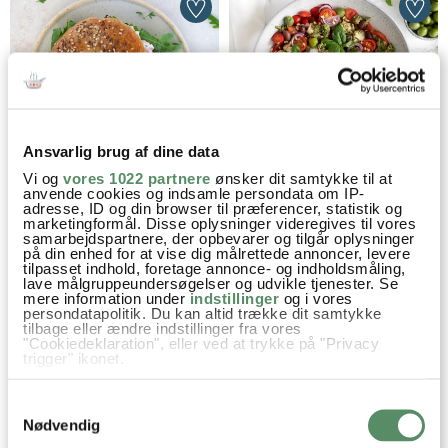
Ansvarlig brug af dine data
Vi og
vores 1022 partnere
ønsker dit samtykke til at
BAGELS MED SKINKESALAT
ITALIENSK PASTASALAT MED
anvende cookies og indsamle persondata om IP-
TOMAT, BURRATA OG
adresse, ID og din browser til præferencer, statistik og
PESTODRESSING
marketingformål. Disse oplysninger videregives til vores
samarbejdspartnere, der opbevarer og tilgår oplysninger
på din enhed for at vise dig målrettede annoncer, levere
tilpasset indhold, foretage annonce- og indholdsmåling,
lave målgruppeundersøgelser og udvikle tjenester. Se
mere information under
indstillinger
og i vores
persondatapolitik. Du kan altid trække dit samtykke
tilbage eller ændre indstillinger fra vores
"Cookiedeklaration", eller ved at trykke på "Privacy
trigger" ikonet.
Hvis du tillader det, vil vi også gerne:
Samtykkevalg
Indsamle præcise oplysninger om din placering,
der kan være nøjagtig inden for få meter
Nødvendig
Identificere din enhed baseret på en scanning af
PIZZABRUD MED SKINKE OG
KALKUNBRYST MED HVIDLØG,