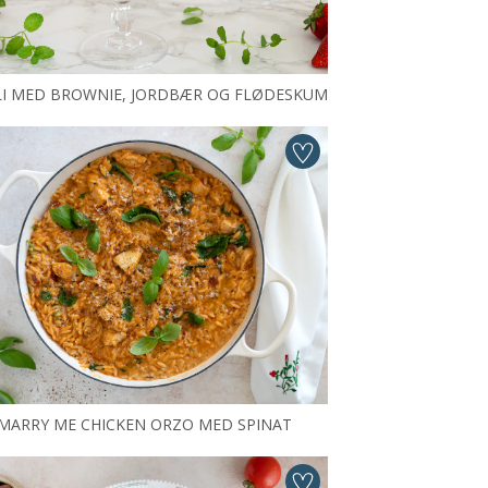
LI MED BROWNIE, JORDBÆR OG FLØDESKUM
MARRY ME CHICKEN ORZO MED SPINAT