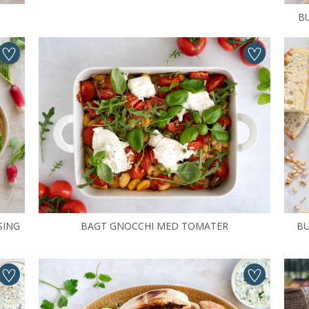
B
SING
BAGT GNOCCHI MED TOMATER
BU