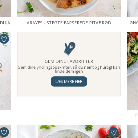
DUJA
ARAYES - STEGTE FARSEREDE PITABRØD
GNO
GEM DINE FAVORITTER
Gem dine yndlingsopskrifter, så du nemt og hurtigt kan
finde dem igen
LÆS MERE HER
T