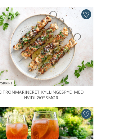
PSKRIFT
CITRONMARINERET KYLLINGESPYD MED
HVIDLØGSSMØR