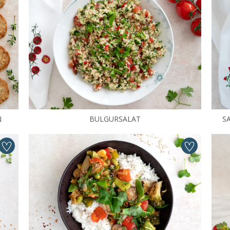
N
BULGURSALAT
S